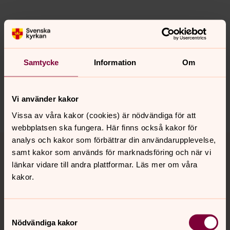
Senast ändrad 7 april 2025
Synpunkter eller frågor på sidans
innehåll?
Samtycke
Information
Om
vistvardnas.pastorat@svenskakyrkan.se
Dela
Vi använder kakor
Vissa av våra kakor (cookies) är nödvändiga för att
webbplatsen ska fungera. Här finns också kakor för
Tillbaka till toppen
Tillbaka till innehållet
analys och kakor som förbättrar din användarupplevelse,
samt kakor som används för marknadsföring och när vi
länkar vidare till andra plattformar. Läs mer om våra
kakor.
Kontakt
Samtyckesval
Nödvändiga kakor
Kalender