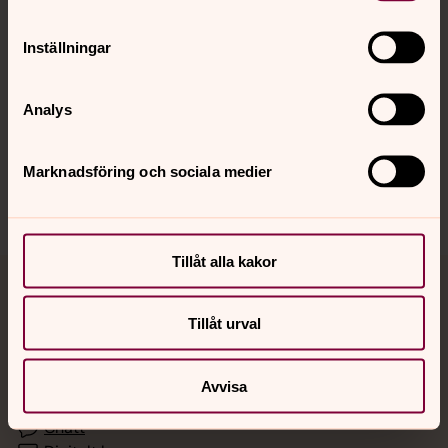
Inställningar
Hitta snabbt
Analys
Sociala kanaler
Marknadsföring och sociala medier
Tillåt alla kakor
Jourhavande präst
Tillåt urval
Akut samtals- och krisstöd. Prata eller chatta anonymt
med en präst på kvällar och nätter.
Avvisa
Chatt