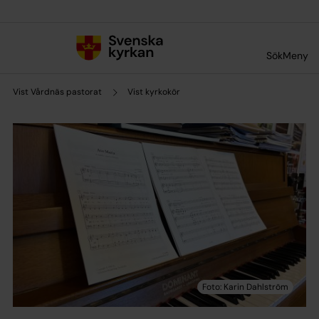
Till innehållet
Till undermeny
Sök
Meny
Vist Vårdnäs pastorat
Vist kyrkokör