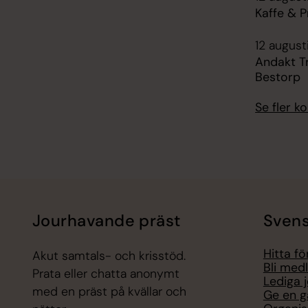
Kaffe & P
12 august
Andakt T
Bestorp
Se fler 
Jourhavande präst
Svens
Hitta f
Akut samtals- och krisstöd.
Bli med
Prata eller chatta anonymt
Lediga 
med en präst på kvällar och
Ge en g