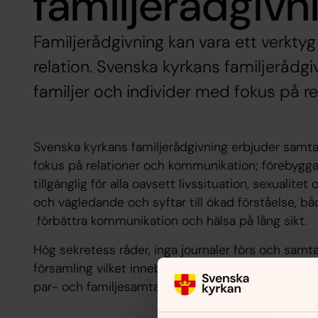
familjerådgivn
Familjerådgivning kan vara ett verkty
relation. Svenska kyrkans familjerådgi
familjer och individer med fokus på 
Svenska kyrkans familjerådgivning erbjuder samtal 
fokus på relationer och kommunikation; förebyggan
tillgänglig för alla oavsett livssituation, sexualite
och vägledande och syftar till ökad förståelse, båd
förbättra kommunikation och hälsa på lång sikt.
Hög sekretess råder, inga journaler förs och samt
församling vilket innebär att ett samtal kostar 240
par- och familjesamtal är 90 min.