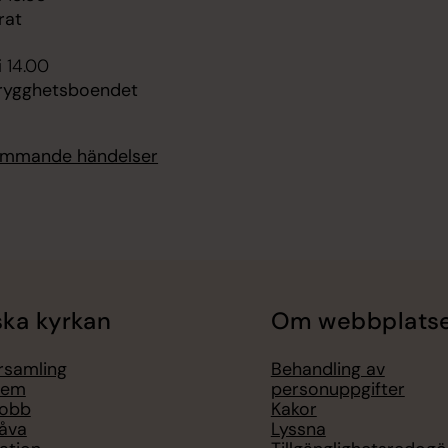
rat
i 14.00
rygghetsboendet
kommande händelser
ka kyrkan
Om webbplats
örsamling
Behandling av
lem
personuppgifter
jobb
Kakor
åva
Lyssna