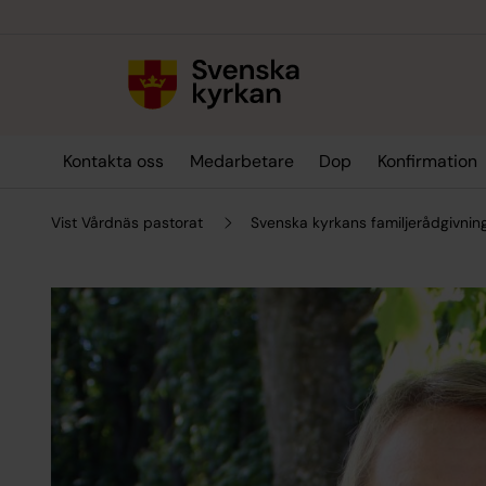
Till innehållet
Till undermeny
Kontakta oss
Medarbetare
Dop
Konfirmation
Vist Vårdnäs pastorat
Svenska kyrkans familjerådgivnin