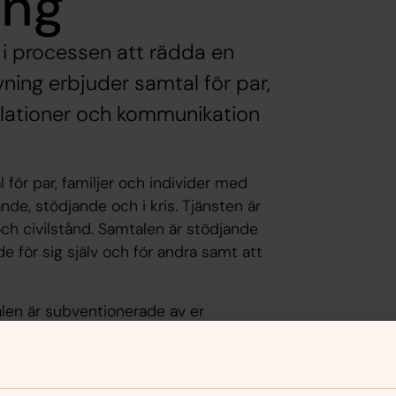
ing
g i processen att rädda en
vning erbjuder samtal för par,
relationer och kommunikation
för par, familjer och individer med
de, stödjande och i kris. Tjänsten är
t och civilstånd. Samtalen är stödjande
e för sig själv och för andra samt att
alen är subventionerade av er
 kr. Ett enskilt samtal är 45 min och ett