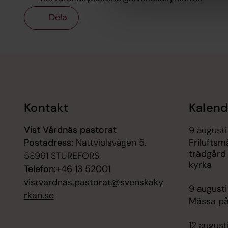
Dela
Tillbaka till toppen
Tillbaka till innehållet
Kontakt
Kalend
Vist Vårdnäs pastorat
9 augusti
Postadress:
Nattviolsvägen 5,
Friluftsm
trädgård
58961 STUREFORS
kyrka
Telefon:
+46 13 52001
vistvardnas.pastorat@svenskaky
9 augusti
rkan.se
Mässa på
12 august