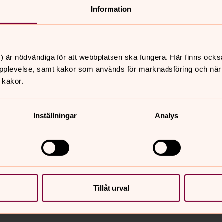
ådning. Du behöver inte vara troende för
Information
or är familjerådgivaren beredd att tala
) är nödvändiga för att webbplatsen ska fungera. Här finns ocks
Linköping. Tidsbokning sker genom att
pplevelse, samt kakor som används för marknadsföring och när vi
ess:
jennie@ferlinpsykoterapi.se
 kakor.
at antal samtal, välkommen att höra av
Inställningar
Analys
Tillåt urval
nnehåll?