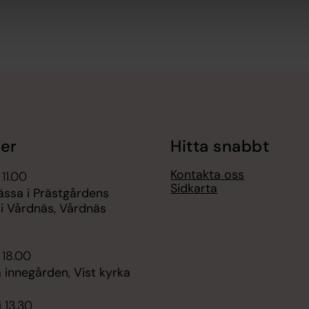
er
Hitta snabbt
Kontakta oss
 11.00
Sidkarta
ässa i Prästgårdens
 i Vårdnäs, Vårdnäs
 18.00
 innegården, Vist kyrka
i 13.30