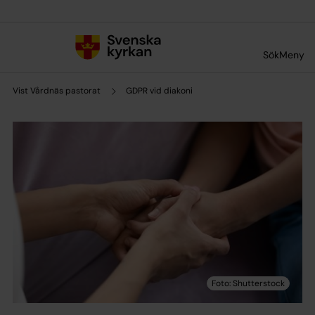
Till innehållet
Till undermeny
Sök
Meny
Vist Vårdnäs pastorat
GDPR vid diakoni