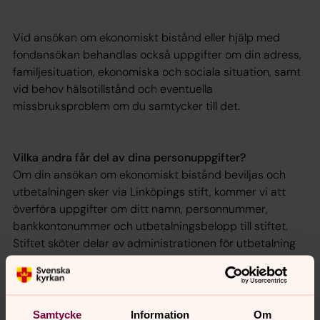
Vid ansökan om ekonomiskt bistånd eller hjälp med
fondansökan behandlas också uppgifter om din adress,
familjesituation, ekonomiska och sociala situation, samt
vid behov hälsotillstånd och eventuella
missbruksproblem om du samtycker till det.
Vilka andra får del av dina personuppgifter?
Om din ansökan om ekonomiskt bistånd beviljas och
utbetalningen sker via Linköpings stift, kommer vi att
överföra uppgifter om ditt namn, personnummer,
bankkontonummer och utbetalningsbelopp till stiftet.
Stiftet sköter delar av administrationen för utbetalning
av diakonala medel. En begränsad krets personer inom
stiftet hanterar dessa uppgifter för att kunna genomföra
utbetalningen. Stiftet lagrar underlagen under den tid
som krävs för att uppfylla lagkrav, exempelvis enligt
Samtycke
Information
Om