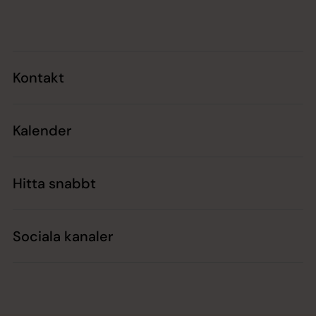
Tillbaka till toppen
Tillbaka till innehållet
Kontakt
Kalender
Hitta snabbt
Sociala kanaler