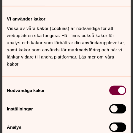
bokföringslagen.
Vi använder kakor
För att kunna behandla personuppgifter anlitar vi
Vissa av våra kakor (cookies) är nödvändiga för att
leverantörer av IT-system och andra tjänster. Beroende
webbplatsen ska fungera. Här finns också kakor för
på typ av tjänst kan sådana leverantörer komma att få
analys och kakor som förbättrar din användarupplevelse,
tillgång till eller hantera dina personuppgifter. Alltid när vi
samt kakor som används för marknadsföring och när vi
delar dina personuppgifter med en leverantör eller
länkar vidare till andra plattformar. Läs mer om våra
annan som behandlar uppgifterna för vår räkning ingår
kakor.
vi avtal som ställer krav på att hanteringen följer
tillämpliga lagar och våra instruktioner.
Samtyckesval
Nödvändiga kakor
Vi kan komma att diarieföra handlingar som inkommer
till eller upprättas hos oss. Dina personuppgifter kan
Inställningar
därmed även komma att lämnas ut i enlighet med den
inomkyrkliga offentlighetsprincipen, vilket framgår av 11 §
lagen om Svenska kyrkan.
Analys