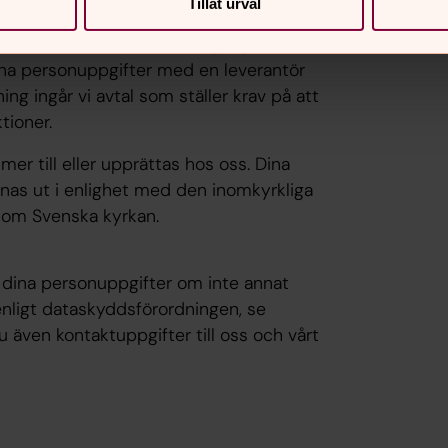
Tillåt urval
 leverantörer av IT-system och andra
rantörer komma att få tillgång till eller
dina personuppgifter med en leverantör
ng ingår vi avtal som ställer krav på att
tioner.
er till eller upprättas hos oss. Dina
as ut i enlighet med den inomkyrkliga
en om Svenska kyrkan.
v dina personuppgifter om inte annat
enligt dataskyddsförordningen, se
du även kontaktuppgifter till oss och vårt