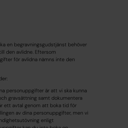
boka en begravningsgudstjänst behöver
ll den avlidne. Eftersom
ifter för avlidna nämns inte den
der:
 personuppgifter är att vi ska kunna
 och gravsättning samt dokumentera
år ett avtal genom att boka tid för
dlingen av dina personuppgifter, men vi
ndighetsutövning enligt
uppgifter kan du inte boka en