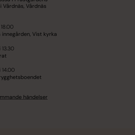
 i Vårdnäs, Vårdnäs
 18.00
 innegården, Vist kyrka
i 13.30
rat
i 14.00
rygghetsboendet
kommande händelser