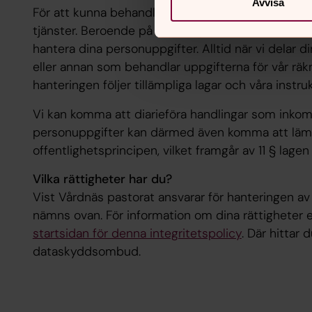
Avvisa
För att kunna behandla personuppgifter anlitar vi
tjänster. Beroende på typ av tjänst kan sådana leve
hantera dina personuppgifter. Alltid när vi delar 
eller annan som behandlar uppgifterna för vår räkni
hanteringen följer tillämpliga lagar och våra instruk
Vi kan komma att diarieföra handlingar som inkomm
personuppgifter kan därmed även komma att lämn
offentlighetsprincipen, vilket framgår av 11 § lag
Vilka rättigheter har du?
Vist Vårdnäs pastorat ansvarar för hanteringen a
nämns ovan. För information om dina rättigheter 
startsidan för denna integritetspolicy
. Där hittar 
dataskyddsombud.