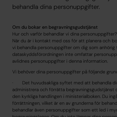
behandla dina personuppgifter.
Om du bokar en begravningsgudstjänst
Hur och varför behandlar vi dina personuppgifter?
När du är i kontakt med oss för att planera och 
vi behandla personuppgifter om dig som anhörig ti
dataskyddsförordningen inte omfattar personuppg
avlidnes personuppgifter i denna information.
Vi behöver dina personuppgifter på följande grun
· Det huvudsakliga syftet med att behandla dina
administrera och förrätta begravningsgudstjänst
den kyrkliga handlingen i ministerialboken. Du ing
förrättningen, vilket är en av grunderna för behan
behandlar även personuppgifter som ett led i my
begravningslagen. Om du inte lämnar dina person