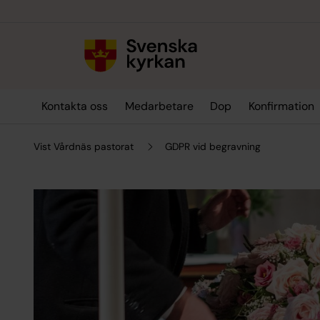
Till innehållet
Till undermeny
Kontakta oss
Medarbetare
Dop
Konfirmation
Vist Vårdnäs pastorat
GDPR vid begravning