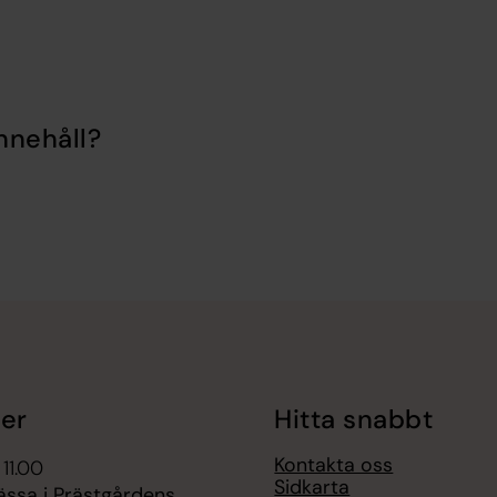
nnehåll?
er
Hitta snabbt
Kontakta oss
 11.00
Sidkarta
ässa i Prästgårdens