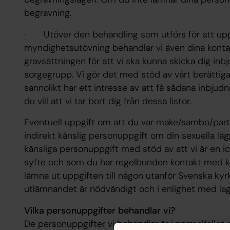
begravning.
· Utöver den behandling som utförs för att uppfyl
myndighetsutövning behandlar vi även dina kontaktu
gravsättningen för att vi ska kunna skicka dig inb
sorgegrupp. Vi gör det med stöd av vårt berättig
sannolikt har ett intresse av att få sådana inbjudn
du vill att vi tar bort dig från dessa listor.
Eventuell uppgift om att du var make/sambo/par
indirekt känslig personuppgift om din sexuella läg
känsliga personuppgift med stöd av att vi är en i
syfte och som du har regelbunden kontakt med kr
lämna ut uppgiften till någon utanför Svenska ky
utlämnandet är nödvändigt och i enlighet med lag
Vilka personuppgifter behandlar vi?
De personuppgifter vi behandlar är i normalfallet