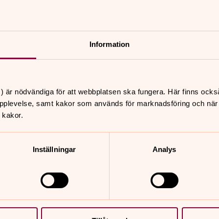
ureringsuppgifter.
yrån, men vi kan även få dem från dig
Information
adgas av tillämpliga lagar och
ifter om förrättningen kommer att
) är nödvändiga för att webbplatsen ska fungera. Här finns ocks
erialbok. Dina kontaktuppgifter
pplevelse, samt kakor som används för marknadsföring och när vi
 kakor.
ll i tal, vilka psalmer som valts m.m.
Inställningar
Analys
 är självständigt ansvarig för att
 inom ramen för detta uppdrag.
ga handlingen i sin egen dokumentation,
går det bra att kontakta Vist Vårdnäs