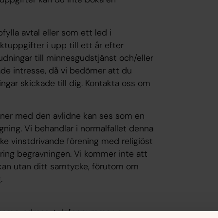
la avtal eller som ett led i
ppgifter i upp till ett år efter
judningar till minnesgudstjänst och/eller
ade intresse, då vi bedömer att du
ingar skickade till dig. Kontakta oss om
tner med den avlidne kan ses som en
gning. Vi behandlar i normalfallet denna
cke vinstdrivande förening med religiöst
ing begravningen. Vi kommer inte att
rkan utan ditt samtycke, förutom om
.
 namn, adress, telefonnummer, e-