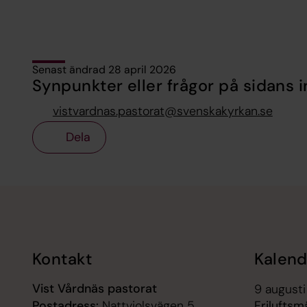
Senast ändrad 28 april 2026
Synpunkter eller frågor på sidans i
vistvardnas.pastorat@svenskakyrkan.se
Dela
Tillbaka till toppen
Tillbaka till innehållet
Kontakt
Kalend
Vist Vårdnäs pastorat
9 augusti
Postadress:
Nattviolsvägen 5,
Friluftsm