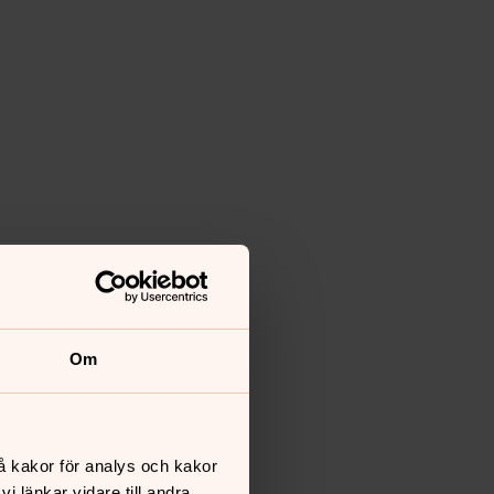
Om
å kakor för analys och kakor
 länkar vidare till andra