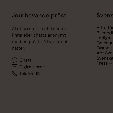
Jourhavande präst
Svens
Hitta f
Akut samtals- och krisstöd.
Bli med
Prata eller chatta anonymt
Lediga 
med en präst på kvällar och
Ge en g
Organis
nätter.
Act Sve
Svenska
Chatt
Press – 
Digitalt brev
Telefon 112