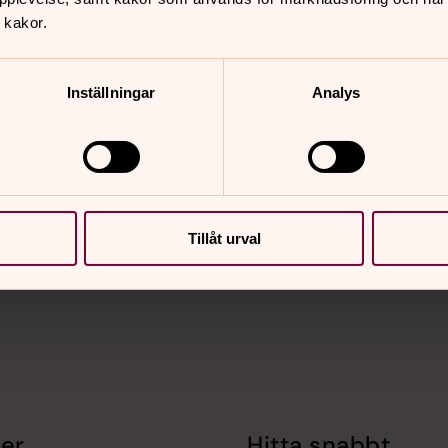
 kakor.
Inställningar
Analys
nnehåll?
Tillåt urval
er
Hitta snabbt