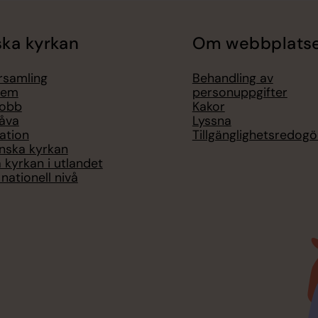
ka kyrkan
Om webbplats
örsamling
Behandling av
lem
personuppgifter
jobb
Kakor
åva
Lyssna
ation
Tillgänglighetsredogö
nska kyrkan
 kyrkan i utlandet
nationell nivå