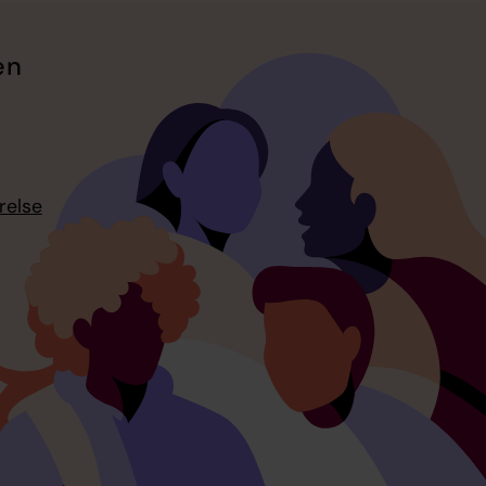
en
relse