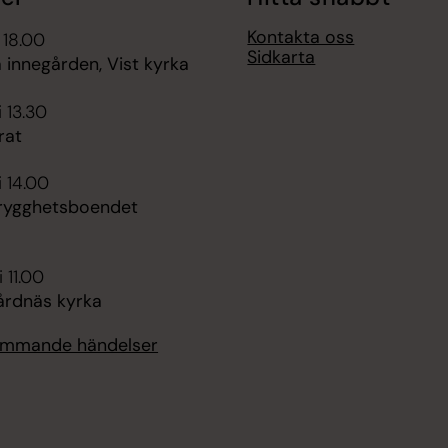
Kontakta oss
 18.00
Sidkarta
 innegården, Vist kyrka
i 13.30
rat
i 14.00
rygghetsboendet
 11.00
årdnäs kyrka
kommande händelser