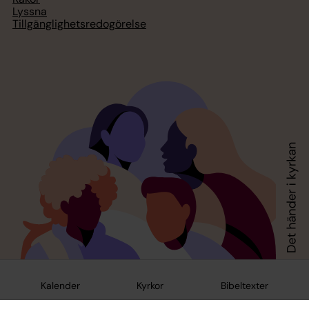
Lyssna
Tillgänglighetsredogörelse
Kalender
Kyrkor
Bibeltexter