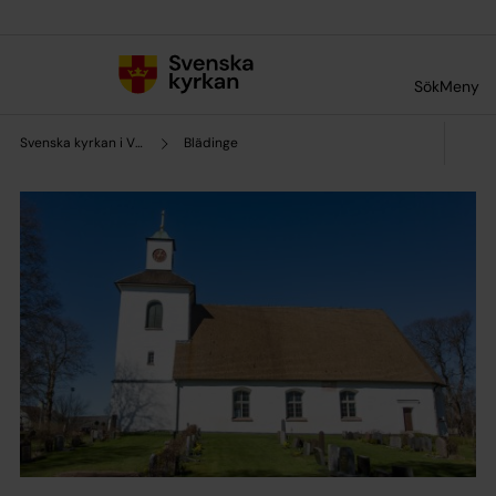
Till innehållet
Till undermeny
Sök
Meny
Svenska kyrkan i Vislanda och Blädinge
Blädinge