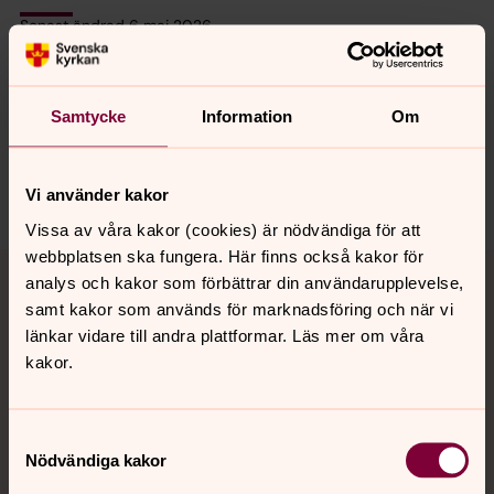
Senast ändrad 6 maj 2026
Synpunkter eller frågor på sidans
innehåll?
vislanda.pastorat@svenskakyrkan.se
Samtycke
Information
Om
Dela
Vi använder kakor
Vissa av våra kakor (cookies) är nödvändiga för att
webbplatsen ska fungera. Här finns också kakor för
Tillbaka till toppen
Tillbaka till innehållet
analys och kakor som förbättrar din användarupplevelse,
samt kakor som används för marknadsföring och när vi
länkar vidare till andra plattformar. Läs mer om våra
kakor.
Kontakt
Samtyckesval
Kalender
Nödvändiga kakor