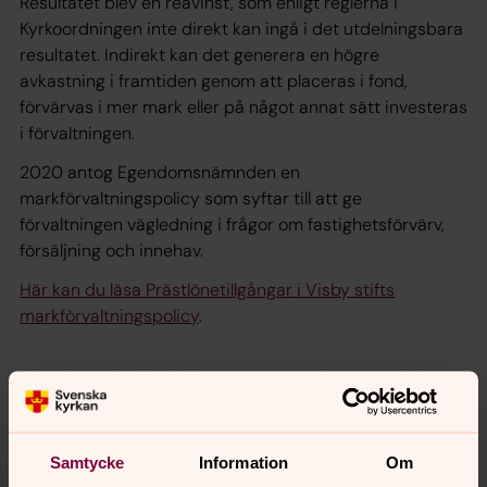
Resultatet blev en reavinst, som enligt reglerna i
Kyrkoordningen inte direkt kan ingå i det utdelningsbara
resultatet. Indirekt kan det generera en högre
avkastning i framtiden genom att placeras i fond,
förvärvas i mer mark eller på något annat sätt investeras
i förvaltningen.
2020 antog Egendomsnämnden en
markförvaltningspolicy som syftar till att ge
förvaltningen vägledning i frågor om fastighetsförvärv,
försäljning och innehav.
Här kan du läsa Prästlönetillgångar i Visby stifts
markförvaltningspolicy
.
Samtycke
Information
Om