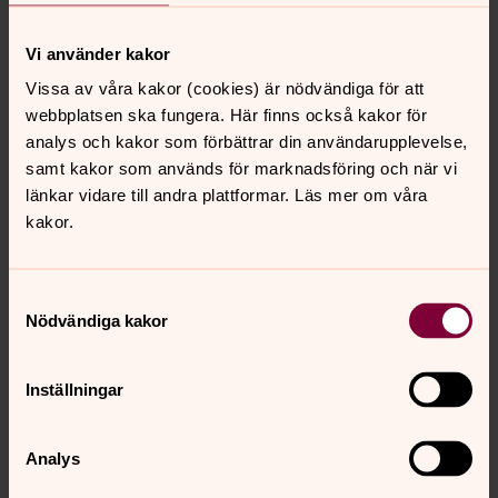
Vi använder kakor
Vissa av våra kakor (cookies) är nödvändiga för att
webbplatsen ska fungera. Här finns också kakor för
analys och kakor som förbättrar din användarupplevelse,
samt kakor som används för marknadsföring och när vi
länkar vidare till andra plattformar. Läs mer om våra
Projektet i Västerhejde med nio tomter
kakor.
Om Prästlönetillgångar i Visby stift
Samtyckesval
Egendomsnämnden ansvarar för stiftets
Nödvändiga kakor
prästlönetillgångar - jord, skog och fonder - totalt cirka
10 500 ha. Den löpande förvaltningen sker genom
Inställningar
egendomsförvaltningen. Skötseln av skogen görs i
samverkan med Skogssällskapet.
Analys
Egendomsförvaltningen