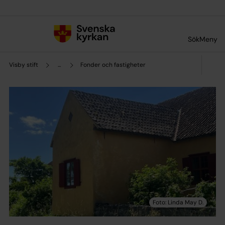
Till innehållet
Till undermeny
Sök
Meny
Visby stift
...
Fonder och fastigheter