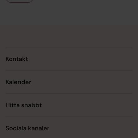
Tillbaka till toppen
Tillbaka till innehållet
Kontakt
Kalender
Hitta snabbt
Sociala kanaler