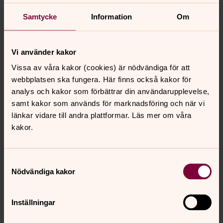
Samtycke
Information
Om
Johan Sunnerstam, präst i norra
Gotlands pastorat
Vi använder kakor
Vad är dina arbetsuppgifter/vad gör du på jobbet? Jag
Vissa av våra kakor (cookies) är nödvändiga för att
möter människor i dop, bröllop, begravning, konfirmation,
webbplatsen ska fungera. Här finns också kakor för
gudstjänst och i mängder av olika typer av samtal. Vad
analys och kakor som förbättrar din användarupplevelse,
är det bästa med ditt jobb? Det är att alltid få stå upp
samt kakor som används för marknadsföring och när vi
för tro, hopp och kärlek! Varför är det meningsfullt att
länkar vidare till andra plattformar. Läs mer om våra
arbeta inom svenska kyrkan? Kyrkans tro och liv har
kakor.
präglat det mesta av vårt samhälle och det känns
meningsfullt både personligt och samhällsmässigt att
förvalta och förnya det arvet.
Samtyckesval
Nödvändiga kakor
Joel Saxholm Smitterberg, musiker
i norra Gotlands pastorat
Inställningar
Vad är dina arbetsuppgifter/vad gör du på jobbet? Jag
möter människor i alla åldrar och får förgylla deras stund