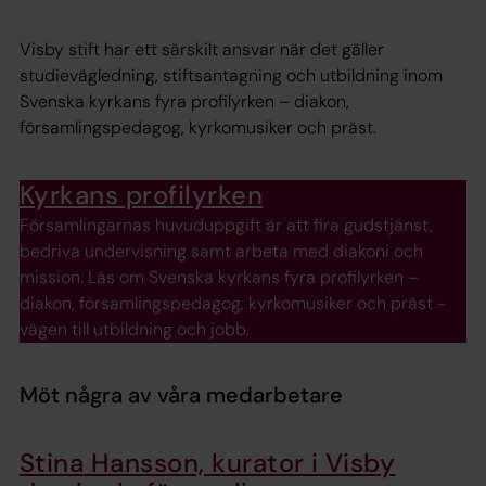
Visby stift har ett särskilt ansvar när det gäller
studievägledning, stiftsantagning och utbildning inom
Svenska kyrkans fyra profilyrken – diakon,
församlingspedagog, kyrkomusiker och präst.
Kyrkans profilyrken
Församlingarnas huvuduppgift är att fira gudstjänst,
bedriva undervisning samt arbeta med diakoni och
mission. Läs om Svenska kyrkans fyra profilyrken –
diakon, församlingspedagog, kyrkomusiker och präst -
vägen till utbildning och jobb.
Möt några av våra medarbetare
Stina Hansson, kurator i Visby