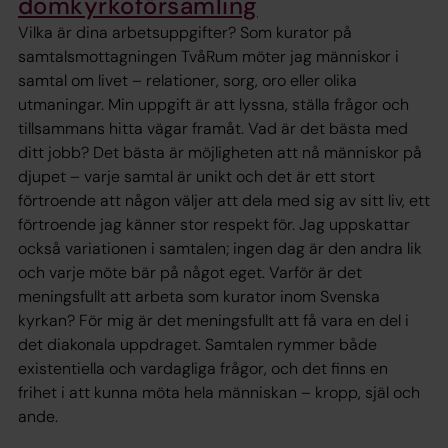
domkyrkoförsamling
Vilka är dina arbetsuppgifter? Som kurator på
samtalsmottagningen TvåRum möter jag människor i
samtal om livet – relationer, sorg, oro eller olika
utmaningar. Min uppgift är att lyssna, ställa frågor och
tillsammans hitta vägar framåt. Vad är det bästa med
ditt jobb? Det bästa är möjligheten att nå människor på
djupet – varje samtal är unikt och det är ett stort
förtroende att någon väljer att dela med sig av sitt liv, ett
förtroende jag känner stor respekt för. Jag uppskattar
också variationen i samtalen; ingen dag är den andra lik
och varje möte bär på något eget. Varför är det
meningsfullt att arbeta som kurator inom Svenska
kyrkan? För mig är det meningsfullt att få vara en del i
det diakonala uppdraget. Samtalen rymmer både
existentiella och vardagliga frågor, och det finns en
frihet i att kunna möta hela människan – kropp, själ och
ande.