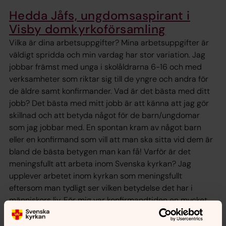
Hedda Jåfs, ungdomsaspirant i
Visby domkyrkoförsamling
Vilka är dina arbetsuppgifter? Mina arbetsuppgifter är
väldigt spridda och min vardag har stor variation. Jag
jobbar främst med unga i skolåldrarna 6-16 och med
verksamheter som riktar sig till de yngre och andra för
de äldre samt konfirmander. Vad är det bästa med ditt
jobb? Det bästa med mitt jobb är att känna att jag gör
skillnad och att betyda något för de barn/ungdomar
som jag jobbar med. En spontan kram av något barn
eller en konfirmand som vill att man ska sitta vid dem är
bland de bästa betygen man kan få! Varför är det
meningsfullt att arbeta inom Svenska kyrkan? Jag
upplever arbetet inom kyrkan som meningsfullt
eftersom man tydligt ser vilken betydelse det har i
människors liv. För mig var konfirmandtiden en mycket
utvecklande och viktig period, och därför känns det
värdefullt att få föra det vidare till andra.