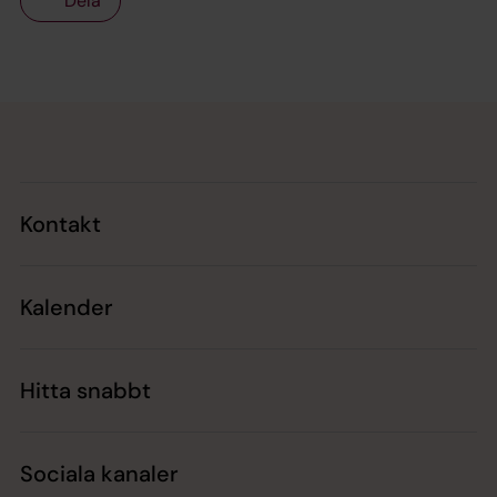
Dela
Tillbaka till toppen
Tillbaka till innehållet
Kontakt
Kalender
Hitta snabbt
Sociala kanaler