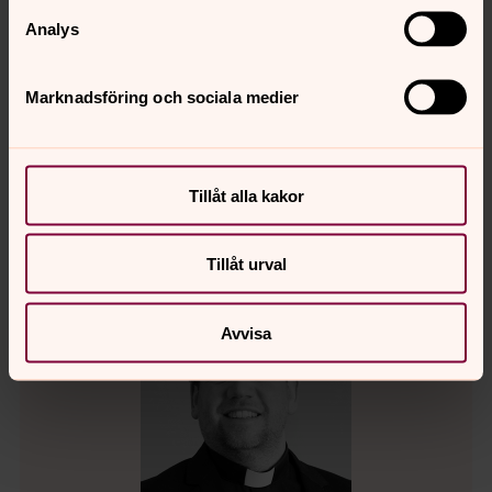
Analys
Christer Engelhardt
Diakon, Visby domkyrkoförsamling
Marknadsföring och sociala medier
Direkt:
0498-20 68 45
christer.engelhardt@svenskakyrkan.se
E-post:
Tillåt alla kakor
Tillåt urval
Avvisa