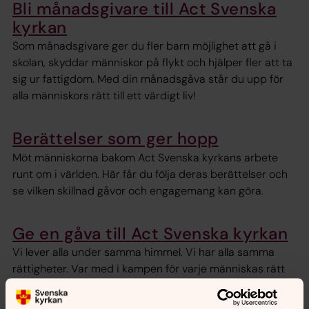
Bli månadsgivare till Act Svenska
kyrkan
Som månadsgivare ger du fler barn möjlighet att gå i
skolan, skyddar människor på flykt och hjälper fler att ta
sig ur fattigdom. Med din månadsgåva står du upp för
alla människors rätt till ett värdigt liv!
Berättelser som ger hopp
Möt människorna bakom Act Svenska kyrkans arbete
runt om i världen. Här får du följa deras berättelser och
se vilken skillnad gåvor och engagemang kan göra.
Ge en gåva till Act Svenska kyrkan
Vi lever alla under samma himmel. Vi har alla samma
rättigheter. Var med i kampen för varje människas rätt
till ett värdigt liv. Swisha din gåva till 9001223.