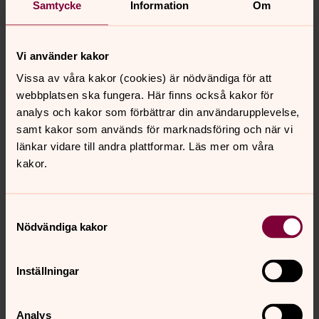
är särskilda för Svenska kyrkan
Samtycke
Information
Om
Präst, diakon och andra yrken och
Vi använder kakor
titlar i kyrkan
Vissa av våra kakor (cookies) är nödvändiga för att
Präst, prost, diakon, kyrkomusiker eller komminister. Läs
webbplatsen ska fungera. Här finns också kakor för
om vilka uppgifter personerna med de olika titlarna i
analys och kakor som förbättrar din användarupplevelse,
kyrkan har.
samt kakor som används för marknadsföring och när vi
länkar vidare till andra plattformar. Läs mer om våra
kakor.
Senast ändrad 18 juni 2026
Synpunkter eller frågor på sidans
Samtyckesval
innehåll?
Nödvändiga kakor
visby.domkyrko@svenskakyrkan.se
Inställningar
Dela
Analys