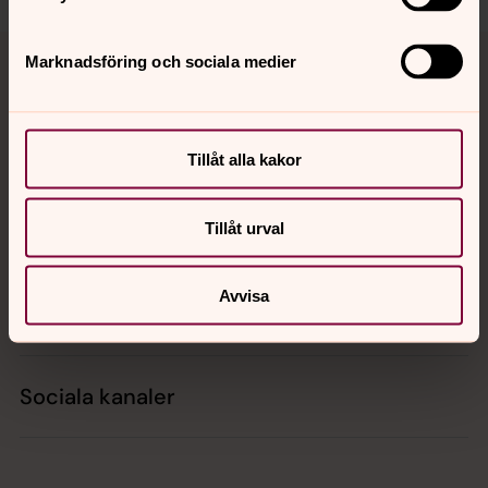
Tillbaka till toppen
Tillbaka till innehållet
Marknadsföring och sociala medier
Kontakt
Tillåt alla kakor
Tillåt urval
Kalender
Avvisa
Hitta snabbt
Sociala kanaler