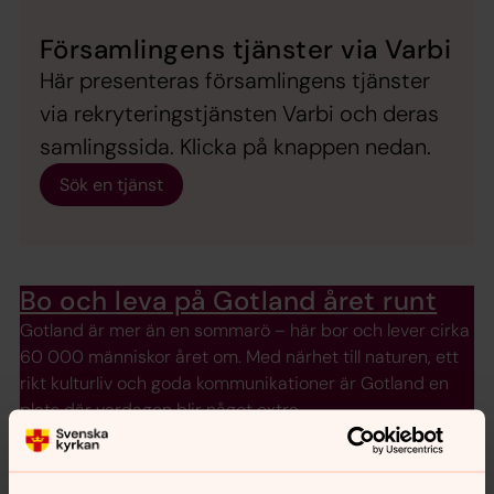
Församlingens tjänster via Varbi
Här presenteras församlingens tjänster
via rekryteringstjänsten Varbi och deras
samlingssida. Klicka på knappen nedan.
Sök en tjänst
Bo och leva på Gotland året runt
Gotland är mer än en sommarö – här bor och lever cirka
60 000 människor året om. Med närhet till naturen, ett
rikt kulturliv och goda kommunikationer är Gotland en
plats där vardagen blir något extra.
Utbildningar, yrken och titlar som