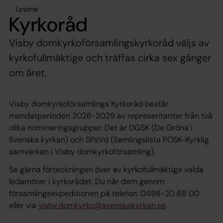
Lyssna
Kyrkoråd
Visby domkyrkoförsamlingskyrkoråd väljs av
kyrkofullmäktige och träffas cirka sex gånger
om året.
Visby domkyrkoförsamlings Kyrkoråd består
mandatperioden 2026-2029 av representanter från två
olika nomineringsgrupper. Det är DGSK (De Gröna i
Svenska kyrkan) och SPsVd (Samlingslista POSK-Kyrklig
samverkan i Visby domkyrkoförsamling).
Se gärna förteckningen över av kyrkofullmäktige valda
ledamöter i kyrkorådet. Du når dem genom
församlingsexpeditionen på telefon: 0498-20 68 00
eller via
visby.domkyrko@svenskakyrkan.se
.