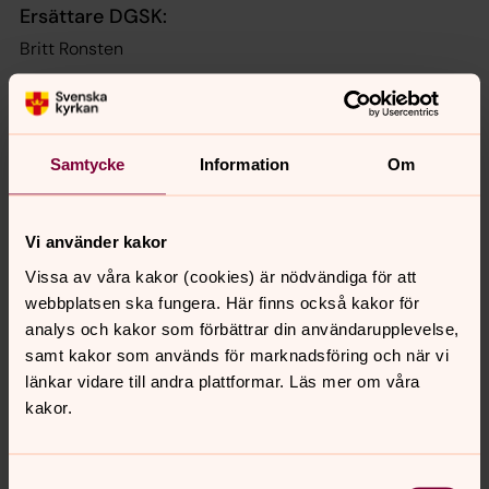
Ersättare DGSK:
Britt Ronsten
Domprost Anna Lundgren är självskriven ledamot i
kyrkorådet
Monica Öberg, sekreterare
Samtycke
Information
Om
Kontakta
Vi använder kakor
domkyrkoförsamlingen
Vissa av våra kakor (cookies) är nödvändiga för att
webbplatsen ska fungera. Här finns också kakor för
Postadress:
Norra Kyrkogatan 4, 621 55 Visby
analys och kakor som förbättrar din användarupplevelse,
Telefon:
0498-20 68 00
. Telefontid måndag,
samt kakor som används för marknadsföring och när vi
tisdag, torsdag och fredag klockan 9–12.
länkar vidare till andra plattformar. Läs mer om våra
Besöksadress
: Norra Kyrkogatan 2.
kakor.
Besökstid expedition måndag, tisdag, torsdag och
fredag klockan 9–15, lunchstängt klockan 12-13.
E-post:
visby.domkyrko@svenskakyrkan.se
Samtyckesval