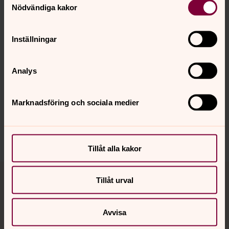
Nödvändiga kakor
Inställningar
Senast ändrad 1 december 2025
Synpunkter eller frågor på sidans
Analys
innehåll?
visby.domkyrko@svenskakyrkan.se
Marknadsföring och sociala medier
Dela
Tillåt alla kakor
Tillbaka till toppen
Tillbaka till innehållet
Tillåt urval
Avvisa
Kontakt