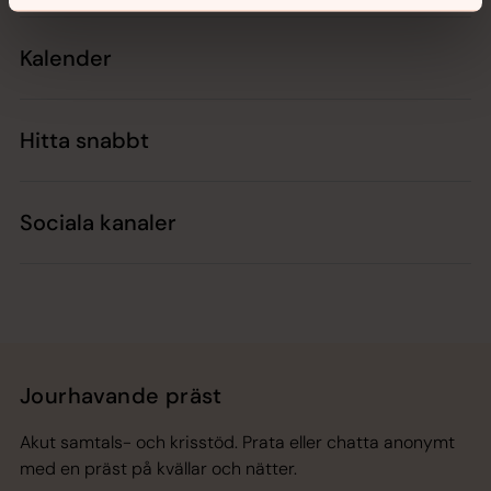
Kalender
Hitta snabbt
Sociala kanaler
Jourhavande präst
Akut samtals- och krisstöd. Prata eller chatta anonymt
med en präst på kvällar och nätter.