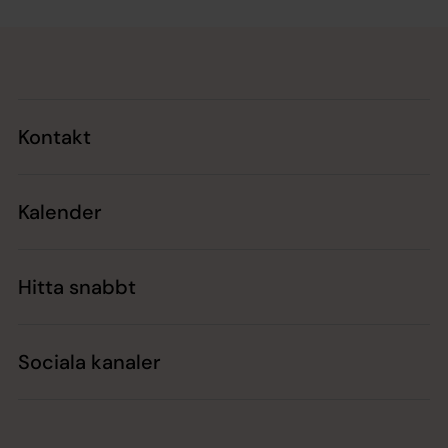
Tillbaka till toppen
Tillbaka till innehållet
Kontakt
Kalender
Hitta snabbt
Sociala kanaler