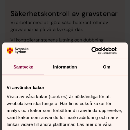
Säkerhetskontroll av gravstenar
Vi arbetar med att göra säkerhetskontroller av
gravstenarna på våra kyrkogårdar.
Vi kontrollerar stenens lutning och dubbning.
Om stenen behöver åtgärdas kommer
gravrättsinnehavaren informeras.
Samtycke
Information
Om
Då det är upp till gravrättsinnehavaren att åtgärda
stenen kommer här några tips på firmor som kan
åtgärda bristerna.
Vi använder kakor
Vissa av våra kakor (cookies) är nödvändiga för att
Tryggsten.se
webbplatsen ska fungera. Här finns också kakor för
analys och kakor som förbättrar din användarupplevelse,
Andreas: 0702-86 35 59
samt kakor som används för marknadsföring och när vi
länkar vidare till andra plattformar. Läs mer om våra