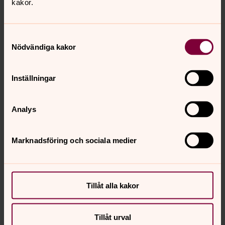
kakor.
Yster Construction AB
Erik Dahlen: 0737 17 77 73
Samtyckesval
Nödvändiga kakor
Grönt och rent i Småland
Inställningar
0383-919 90
Analys
Marknadsföring och sociala medier
Se ljuset på
Bönewebben
6 Augusti 2026
Tillåt alla kakor
Tillåt urval