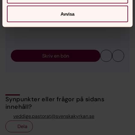
Avvisa
Skriv en bön
Synpunkter eller frågor på sidans
innehåll?
veddige.pastorat@svenskakyrkan.se
Dela