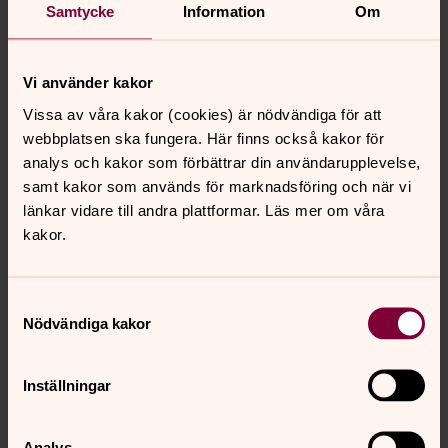
Planerar ni ert bröllop? Då har ni en dag framför er som
Samtycke
Information
Om
ger minnen för livet. Här berättar vi om
vigselgudstjänsten och hur man bokar präst och kyrka.
Och så får ni tips om annat att tänka på.
Vi använder kakor
Vissa av våra kakor (cookies) är nödvändiga för att
webbplatsen ska fungera. Här finns också kakor för
analys och kakor som förbättrar din användarupplevelse,
samt kakor som används för marknadsföring och när vi
länkar vidare till andra plattformar. Läs mer om våra
kakor.
Samtyckesval
Nödvändiga kakor
Inställningar
Analys