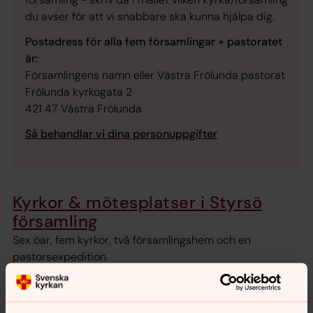
du avser för att vi snabbare ska kunna hjälpa dig.
Postadress för alla fem församlingar + pastoratet
är:
Församlingens namn
eller Västra Frölunda pastorat
Frölunda kyrkogata 2
421 47 Västra Frölunda
Så behandlar vi dina personuppgifter
Kyrkor & mötesplatser i Styrsö
församling
Sex öar, fem kyrkor, två församlingshem och en
pastorsexpedition.
Bröllop