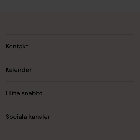
Tillbaka till toppen
Tillbaka till innehållet
Kontakt
Kalender
Hitta snabbt
Sociala kanaler