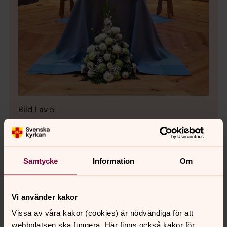
Bild 
Bårtä
blå 
Bild 1 av 5
Bårtäcket i Grevegårdens kyrka är blått i olika
nyanser.
Samtycke
Information
Om
Öppna bildspel
Vi använder kakor
Vissa av våra kakor (cookies) är nödvändiga för att
webbplatsen ska fungera. Här finns också kakor för
Senast ändrad 22 maj 2026