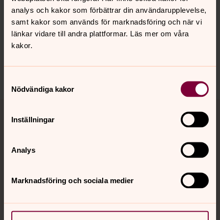
Synpunkter eller frågor på sidans
analys och kakor som förbättrar din användarupplevelse,
innehåll?
samt kakor som används för marknadsföring och när vi
länkar vidare till andra plattformar. Läs mer om våra
vastrafrolunda.pastorat@svenskakyrkan.se
kakor.
Dela
Samtyckesval
Nödvändiga kakor
Tillbaka till toppen
Tillbaka till innehållet
Inställningar
Analys
Kontakt
Marknadsföring och sociala medier
Kalender