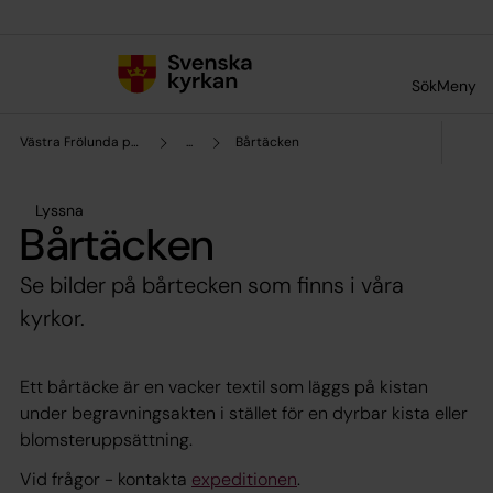
Till innehållet
Till undermeny
Sök
Meny
Västra Frölunda pastorat
...
Bårtäcken
Lyssna
Bårtäcken
Se bilder på bårtecken som finns i våra
kyrkor.
Ett bårtäcke är en vacker textil som läggs på kistan
under begravningsakten i stället för en dyrbar kista eller
blomsteruppsättning.
Vid frågor - kontakta
expeditionen
.