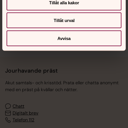
Tillåt alla kakor
Hitta snabbt
Tillåt urval
Sociala kanaler
Avvisa
Jourhavande präst
Akut samtals- och krisstöd. Prata eller chatta anonymt
med en präst på kvällar och nätter.
Chatt
Digitalt brev
Telefon 112