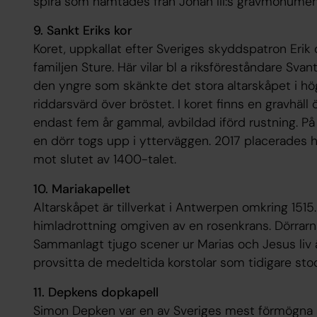
spira som hämtades från Johan III:s gravmonumen
9. Sankt Eriks kor
Koret, uppkallat efter Sveriges skyddspatron Erik 
familjen Sture. Här vilar bl a riksföreståndare Svant
den yngre som skänkte det stora altarskåpet i h
riddarsvärd över bröstet. I koret finns en gravhäll
endast fem år gammal, avbildad iförd rustning. På
en dörr togs upp i ytterväggen. 2017 placerades h
mot slutet av 1400-talet.
10. Mariakapellet
Altarskåpet är tillverkat i Antwerpen omkring 151
himladrottning omgiven av en rosenkrans. Dörrarn
Sammanlagt tjugo scener ur Marias och Jesus liv 
provsitta de medeltida korstolar som tidigare stod
11. Depkens dopkapell
Simon Depken var en av Sveriges mest förmögna a