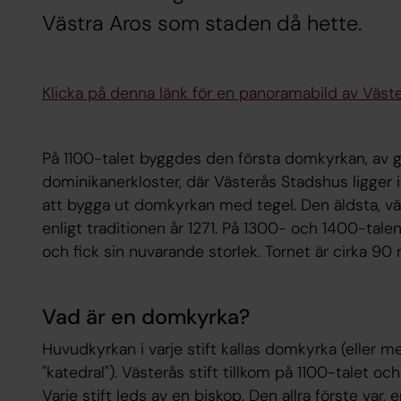
Västra Aros som staden då hette.
Klicka på denna länk för en panoramabild av Väst
På 1100-talet byggdes den första domkyrkan, av g
dominikanerkloster, där Västerås Stadshus ligger
att bygga ut domkyrkan med tegel. Den äldsta, väs
enligt traditionen år 1271. På 1300- och 1400-tale
och fick sin nuvarande storlek. Tornet är cirka 90
Vad är en domkyrka?
Huvudkyrkan i varje stift kallas domkyrka (eller me
"katedral"). Västerås stift tillkom på 1100-talet 
Varje stift leds av en biskop. Den allra förste var