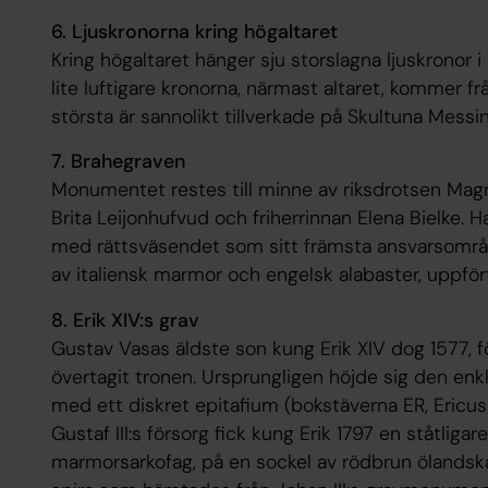
6. Ljuskronorna kring högaltaret
Kring högaltaret hänger sju storslagna ljuskronor i 
lite luftigare kronorna, närmast altaret, kommer f
största är sannolikt tillverkade på Skultuna Messi
7. Brahegraven
Monumentet restes till minne av riksdrotsen Mag
Brita Leijonhufvud och friherrinnan Elena Bielke
med rättsväsendet som sitt främsta ansvarsområd
av italiensk marmor och engelsk alabaster, uppför
8. Erik XIV:s grav
Gustav Vasas äldste son kung Erik XIV dog 1577, f
övertagit tronen. Ursprungligen höjde sig den enk
med ett diskret epitafium (bokstäverna ER, Ericu
Gustaf III:s försorg fick kung Erik 1797 en ståtligare
marmorsarkofag, på en sockel av rödbrun ölandska