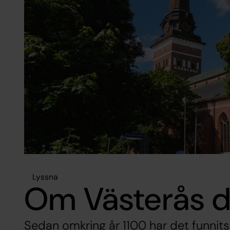
Lyssna
Om Västerås 
Sedan omkring år 1100 har det funnits