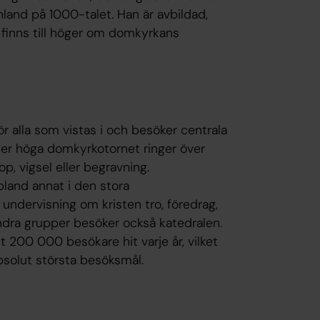
and på 1000-talet. Han är avbildad,
 finns till höger om domkyrkans
 alla som vistas i och besöker centrala
eter höga domkyrkotornet ringer över
dop, vigsel eller begravning.
bland annat i den stora
ndervisning om kristen tro, föredrag,
ndra grupper besöker också katedralen.
 200 000 besökare hit varje år, vilket
bsolut största besöksmål.