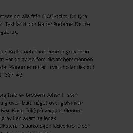
mässing, alla från 1600-talet. De fyra
rån Tyskland och Nederländerna. De tre
ngsbruk.
nus Brahe och hans hustrur grevinnan
. Han var en av de fem riksämbetsmännen
e. Monumentet är i tysk-holländsk stil,
t 1637-48.
örgiftad av brodern Johan III som
la graven bara något över golvnivån
s Rex=Kung Erik) på väggen. Genom
 grav i en svart italiensk
lksten. På sarkofagen lades krona och