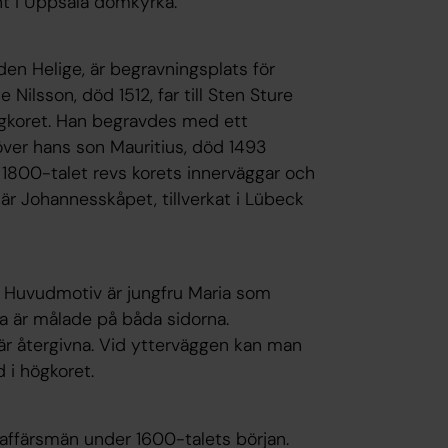
t i Uppsala domkyrka.
den Helige, är begravningsplats för
e Nilsson, död 1512, far till Sten Sture
ögkoret. Han begravdes med ett
 över hans son Mauritius, död 1493
 1800-talet revs korets innerväggar och
är Johannesskåpet, tillverkat i Lübeck
5. Huvudmotiv är jungfru Maria som
a är målade på båda sidorna.
är återgivna. Vid ytterväggen kan man
 i högkoret.
ffärsmän under 1600-talets början.