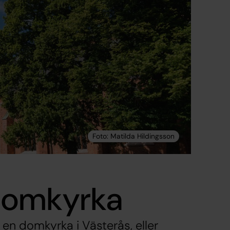
domkyrka
 en domkyrka i Västerås, eller