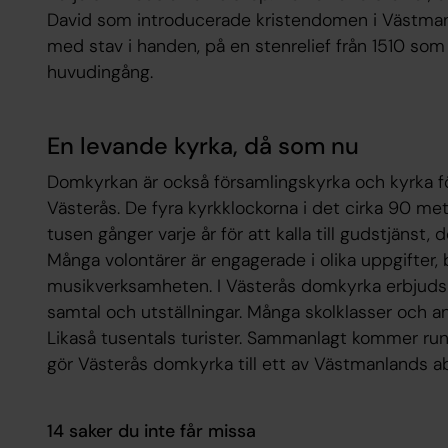
David som introducerade kristendomen i Västmanl
med stav i handen, på en stenrelief från 1510 som
huvudingång.
En levande kyrka, då som nu
Domkyrkan är också församlingskyrka och kyrka för
Västerås. De fyra kyrkklockorna i det cirka 90 m
tusen gånger varje år för att kalla till gudstjänst, 
Många volontärer är engagerade i olika uppgifter, 
musikverksamheten. I Västerås domkyrka erbjuds u
samtal och utställningar. Många skolklasser och a
Likaså tusentals turister. Sammanlagt kommer runt
gör Västerås domkyrka till ett av Västmanlands a
14 saker du inte får missa