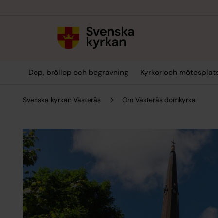
Till innehållet
Till undermeny
Dop, bröllop och begravning
Kyrkor och mötesplat
Svenska kyrkan Västerås
Om Västerås domkyrka