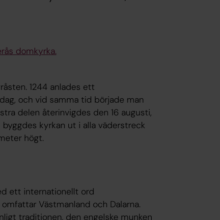
erås domkyrka.
råsten. 1244 anlades ett
 idag, och vid samma tid började man
tra delen återinvigdes den 16 augusti,
n byggdes kyrkan ut i alla väderstreck
 meter högt.
d ett internationellt ord
och omfattar Västmanland och Dalarna.
, enligt traditionen, den engelske munken