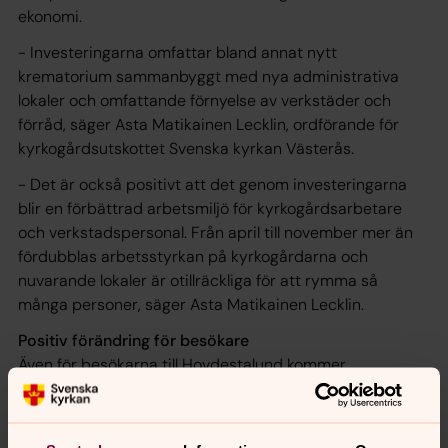
ekonomi.
- Investeringarna omfattar bland annat nytt
krematorium sammanbyggt med nya administrativa
lokaler och omfattande förnyelse av verkstäder och
förråd, säger Asta Matikainen Lecklin, ordförande för
kyrkogårdsutskottet Svenska kyrkan Västerås.
- Det är också positivt att det genom investeringarna
blir en förbättrad arbetsmiljö för kyrkogårdsarbetare
och verkstadspersonal. Från april till november mer än
fördubblas arbetsstyrkan på kyrkogårdarna och
nuvarande lokaler är otillräckliga för att rymma så
många personer, säger Asta Matikainen Lecklin.
Positiv förändring för besökare
Även för besökarna till Hovdestalund kommer
förändringen att vara positiv. Bland annat ingår en ny
expedition med större möjligheter att ta emot besökare
för enskilda möten. I anslutning till den nya byggnaden