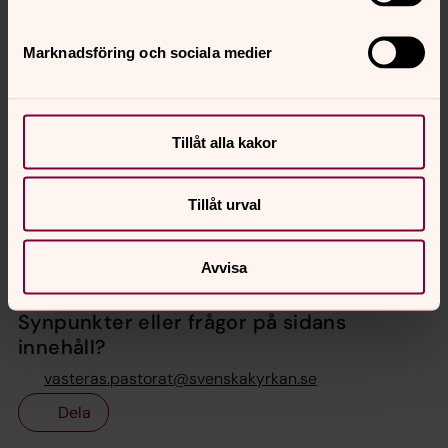
Marknadsföring och sociala medier
Tillåt alla kakor
Skissbild över nya lokaler på Hovdestalund Arbetena
genomförs i etapper och beräknas pågå över fem år
framåt i tiden.
Tillåt urval
Avvisa
Senast ändrad 17 november 2021
Synpunkter eller frågor på sidans
innehåll?
vasteras.pastorat@svenskakyrkan.se
Dela