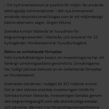
- Ett nytt krematorium är positivt för miljön. Nu används
eldningsolja vid kremationer. I det nya krematoriet
används närproducerad biogas som är ett miljömässigt
bättre alternativ, säger Jörgen Eklund.
Svenska kyrkan Västerås är huvudman för
begravningsväsendet i Västerås, och ansvarar för 23
kyrkogårdar. Hovdestalund är huvudkyrkogård.
Behov av omfattande förnyelse
Inför kyrkofullmäktiges beslut om investeringarna har ett
flerårigt utredningsarbete genomförts. Utredningarna
har tydligt påvisat behovet av en omfattande förnyelse
av Hovdestalund.
Kostnaden beräknas i nuläget bli 327 miljoner kronor.
Det är den största enskilda investeringen hittills för
Svenska kyrkan Västerås. Investeringen betalas genom
den begravningsavgift som alla skattskyldiga betalar,
och påverkar därmed inte församlingsverksamhetens