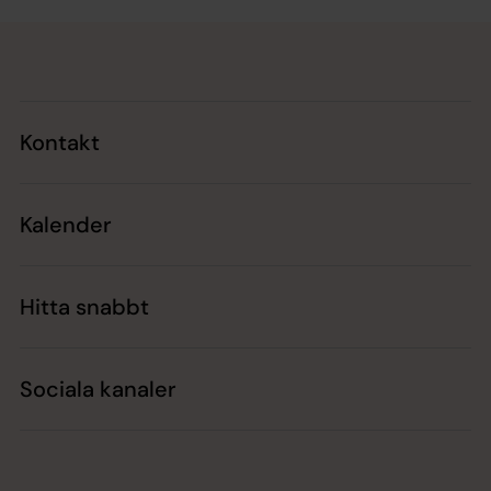
Tillbaka till toppen
Tillbaka till innehållet
Kontakt
Kalender
Hitta snabbt
Sociala kanaler