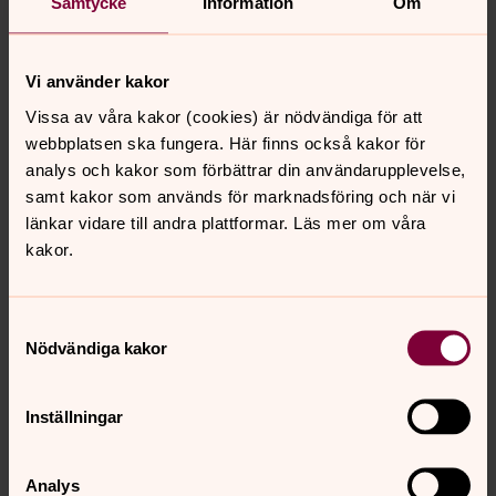
Samtycke
Information
Om
kommer en lummig lund att anläggas för besökare. De
kapell som idag finns på Hovdestalund påverkas inte av
förändringen.
Vi använder kakor
- Det känns självklart bra att vi nu kommit så långt att
Vissa av våra kakor (cookies) är nödvändiga för att
ett beslut har fattats, säger kyrkogårdschef Eva Carlin.
webbplatsen ska fungera. Här finns också kakor för
Dock återstår ett antal steg innan vi kan sätta spaden i
analys och kakor som förbättrar din användarupplevelse,
marken. Bland annat ska vi nu ha en fortsatt dialog med
samt kakor som används för marknadsföring och när vi
olika myndigheter.
länkar vidare till andra plattformar. Läs mer om våra
kakor.
- Planen i nuläget är att det nya krematoriet med nya
kontors- och möteslokaler ska stå klart någon gång
under år 2025. Hela investeringen beräknas bli färdig
Samtyckesval
under år 2027, säger Eva Carlin.
Nödvändiga kakor
Inställningar
Analys