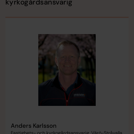
kyrkogårdsansvarig
Anders Karlsson
Fastighets- och kyrkogårdsansvarig, Värö-Stråvalla