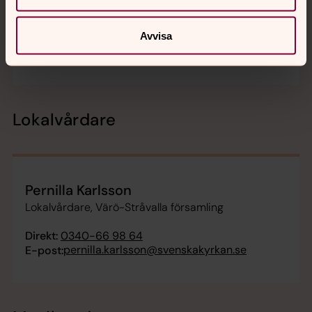
Kyrkokamrer, Värö-Stråvalla församling
Avvisa
Direkt:
0340-66 98 51
ann-kristin.karlsson@svenskakyrkan.se
E-post:
Lokalvårdare
Pernilla Karlsson
Lokalvårdare, Värö-Stråvalla församling
Direkt:
0340-66 98 64
pernilla.karlsson@svenskakyrkan.se
E-post: