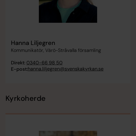
Hanna Liljegren
Kommunikatör, Värö-Stråvalla församling
Direkt:
0340-66 98 50
hanna.liljegren@svenskakyrkan.se
E-post:
Kyrkoherde