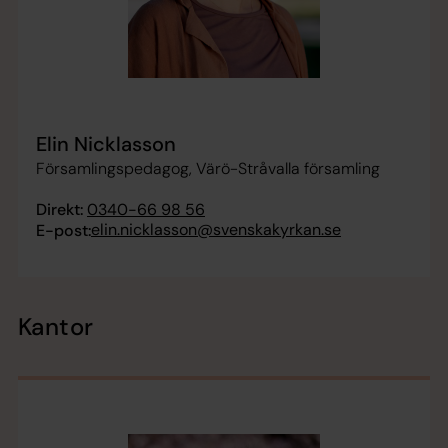
Elin Nicklasson
Församlingspedagog, Värö-Stråvalla församling
Direkt:
0340-66 98 56
elin.nicklasson@svenskakyrkan.se
E-post:
Kantor