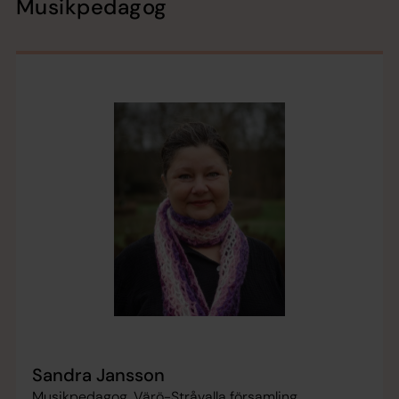
Musikpedagog
Sandra Jansson
Musikpedagog, Värö-Stråvalla församling