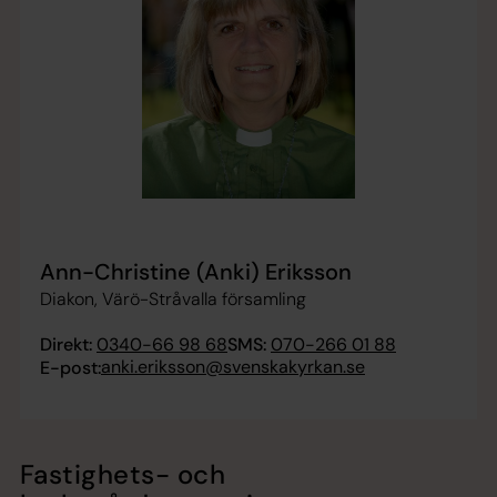
Ann-Christine (Anki) Eriksson
Diakon, Värö-Stråvalla församling
Direkt:
0340-66 98 68
SMS:
070-266 01 88
anki.eriksson@svenskakyrkan.se
E-post:
Fastighets- och