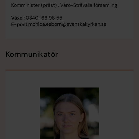
Komminister (präst) , Värö-Stråvalla församling
Växel:
0340-66 98 55
monica.esborn@svenskakyrkan.se
E-post:
Kommunikatör