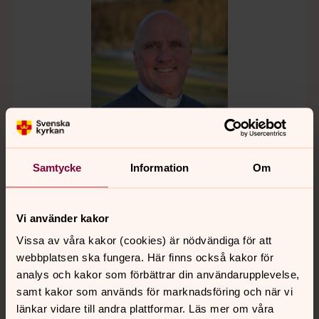
Samtycke
Information
Om
Ola Bojestig
Vi använder kakor
Kyrkoherde, Värö-Stråvalla församling
Vissa av våra kakor (cookies) är nödvändiga för att
Direkt:
0340-66 98 53
Mobil:
072-220 93 37
webbplatsen ska fungera. Här finns också kakor för
ola.bojestig@svenskakyrkan.se
E-post:
analys och kakor som förbättrar din användarupplevelse,
samt kakor som används för marknadsföring och när vi
länkar vidare till andra plattformar. Läs mer om våra