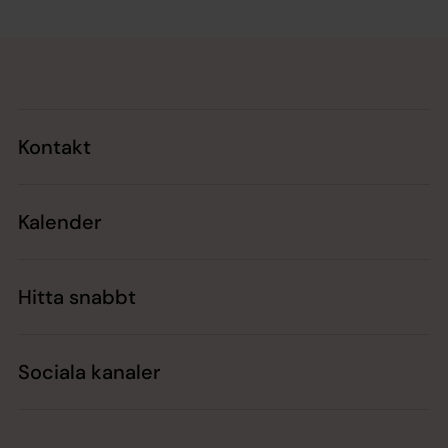
Tillbaka till toppen
Tillbaka till innehållet
Kontakt
Kalender
Hitta snabbt
Sociala kanaler