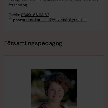
församling
Direkt:
0340-66 98 62
anders.karlsson2@svenskakyrkan.se
E-post:
Församlingspedagog