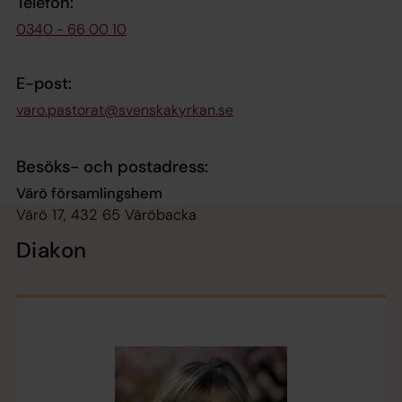
Telefon:
0340 - 66 00 10
E-post:
varo.pastorat@svenskakyrkan.se
Besöks- och postadress:
Värö församlingshem
Värö 17, 432 65 Väröbacka
Diakon