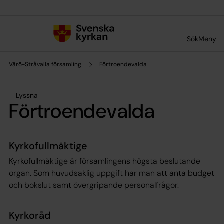
Till innehållet
Till undermeny
Sök
Meny
Värö-Stråvalla församling
Förtroendevalda
Lyssna
Förtroendevalda
Kyrkofullmäktige
Kyrkofullmäktige är församlingens högsta beslutande
organ. Som huvudsaklig uppgift har man att anta budget
och bokslut samt övergripande personalfrågor.
Kyrkoråd