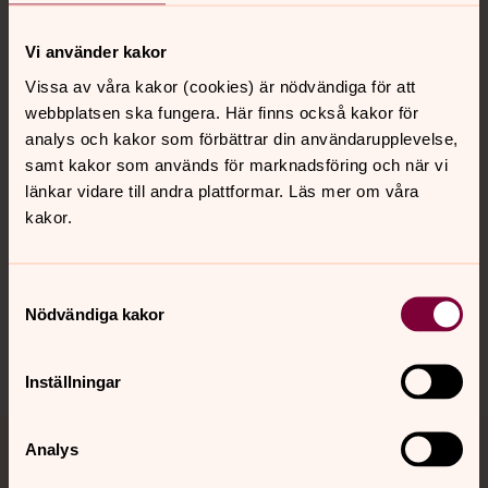
Kontakt
Vi använder kakor
Vissa av våra kakor (cookies) är nödvändiga för att
webbplatsen ska fungera. Här finns också kakor för
Kalender
analys och kakor som förbättrar din användarupplevelse,
samt kakor som används för marknadsföring och när vi
länkar vidare till andra plattformar. Läs mer om våra
Hitta snabbt
kakor.
Samtyckesval
Sociala kanaler
Nödvändiga kakor
Inställningar
Analys
Jourhavande präst