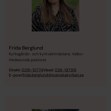
Frida Berglund
Kyrkogårds- och kyrkvaktmästare, Valbo-
Hedesunda pastorat
Direkt:
0291-10774
Växel:
026-197319
frida.berglund@svenskakyrkan.se
E-post: