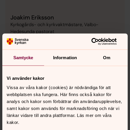
Joakim Eriksson
Kyrkogårds- och kyrkvaktmästare, Valbo-
Hedesunda pastorat
Direkt:
0291- 107 75
Växel:
026-19 73 19
joakim.eriksson2@svenskakyrkan.se
E-post:
Samtycke
Information
Om
Vi använder kakor
Emelie Forsberg
Vissa av våra kakor (cookies) är nödvändiga för att
Kyrkogårds- och kyrkvaktmästare, Valbo-
webbplatsen ska fungera. Här finns också kakor för
Hedesunda pastorat
analys och kakor som förbättrar din användarupplevelse,
samt kakor som används för marknadsföring och när vi
Direkt:
026-13 24 62
Växel:
027-19 73 19
länkar vidare till andra plattformar. Läs mer om våra
emelie.forsberg@svenskakyrkan.se
E-post:
kakor.