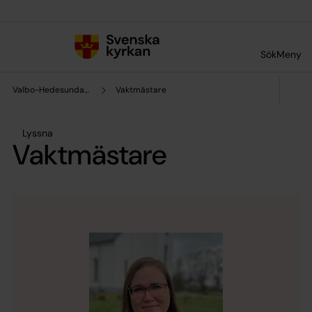
Till innehållet
Till undermeny
Sök
Meny
Valbo-Hedesunda pastorat
Vaktmästare
Lyssna
Vaktmästare