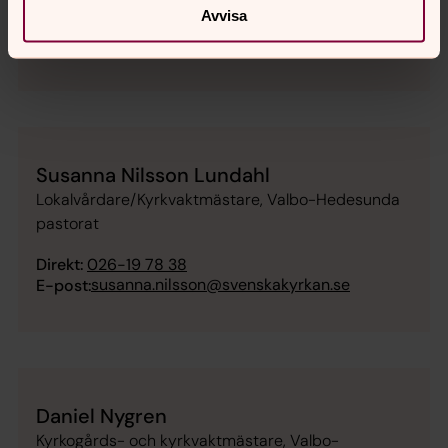
Avvisa
Direkt:
026-13 31 12
magnus.liljeby@svenskakyrkan.se
E-post:
Susanna Nilsson Lundahl
Lokalvårdare/Kyrkvaktmästare, Valbo-Hedesunda
pastorat
Direkt:
026-19 78 38
susanna.nilsson@svenskakyrkan.se
E-post:
Daniel Nygren
Kyrkogårds- och kyrkvaktmästare, Valbo-