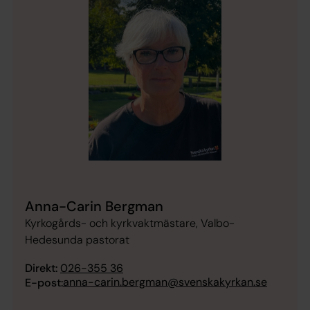
Anna-Carin Bergman
Kyrkogårds- och kyrkvaktmästare, Valbo-
Hedesunda pastorat
Direkt:
026-355 36
anna-carin.bergman@svenskakyrkan.se
E-post: