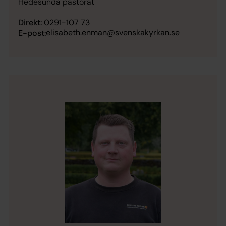
Hedesunda pastorat
Direkt:
0291-107 73
elisabeth.enman@svenskakyrkan.se
E-post: