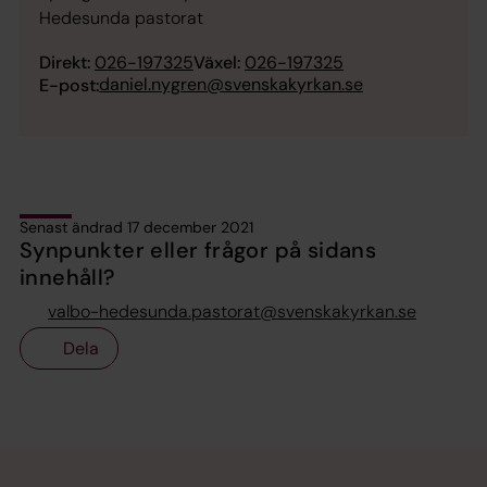
Hedesunda pastorat
Direkt:
026-197325
Växel:
026-197325
daniel.nygren@svenskakyrkan.se
E-post:
Senast ändrad 17 december 2021
Synpunkter eller frågor på sidans
innehåll?
valbo-hedesunda.pastorat@svenskakyrkan.se
Dela
Tillbaka till toppen
Tillbaka till innehållet