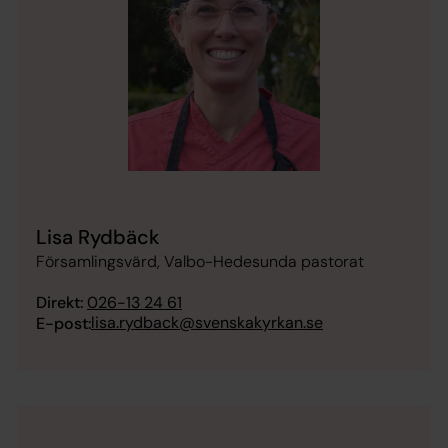
Lisa Rydbäck
Församlingsvärd, Valbo-Hedesunda pastorat
Direkt:
026-13 24 61
lisa.rydback@svenskakyrkan.se
E-post: