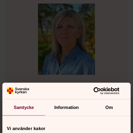
Kerstin Åhlstrand
Husmor, Valbo-Hedesunda pastorat
Samtycke
Information
Om
Direkt:
0291-104 50
kerstin.ahlstrand@svenskakyrkan.se
E-post:
Vi använder kakor