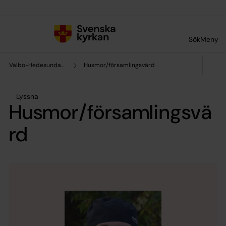
Till innehållet
Till undermeny
Sök
Meny
Valbo-Hedesunda pastorat
Husmor/församlingsvärd
Lyssna
Husmor/församlingsvä
rd