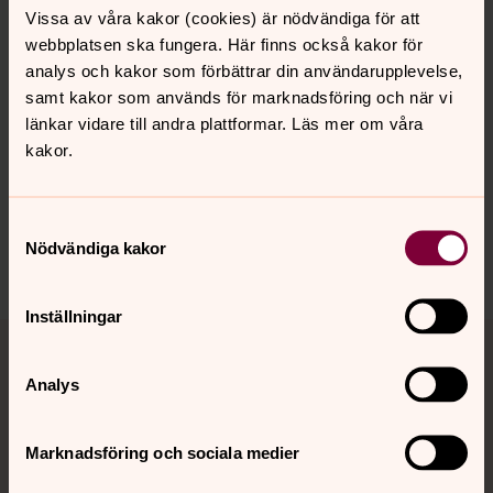
Vissa av våra kakor (cookies) är nödvändiga för att
webbplatsen ska fungera. Här finns också kakor för
analys och kakor som förbättrar din användarupplevelse,
Senast ändrad 6 september 2023
samt kakor som används för marknadsföring och när vi
Synpunkter eller frågor på sidans
länkar vidare till andra plattformar. Läs mer om våra
innehåll?
kakor.
valbo-hedesunda.pastorat@svenskakyrkan.se
Dela
Samtyckesval
Nödvändiga kakor
Inställningar
Tillbaka till toppen
Tillbaka till innehållet
Analys
Kontakt
Marknadsföring och sociala medier