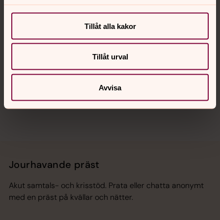
Kalender
Tillåt alla kakor
Hitta snabbt
Tillåt urval
Sociala kanaler
Avvisa
Jourhavande präst
Akut samtals- och krisstöd. Prata eller chatta anonymt
med en präst på kvällar och nätter.