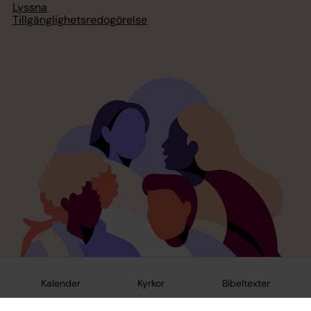
Lyssna
Tillgänglighetsredogörelse
Kalender
Kyrkor
Bibeltexter