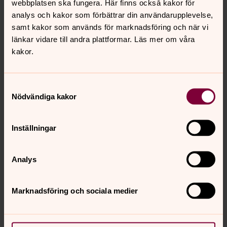
webbplatsen ska fungera. Här finns också kakor för
allra flesta är ceremonin ett tillfälle att få ta farväl av den
analys och kakor som förbättrar din användarupplevelse,
döda. Vad innebär de olika alternativen?
samt kakor som används för marknadsföring och när vi
länkar vidare till andra plattformar. Läs mer om våra
Kyrkogårdar
kakor.
Här är sidor för dig när du har frågor som rör
pastoratets kyrkogårdar och gravar, till exempel
gravskötsel eller gravrättsinnehavare. Visste du att i
Samtyckesval
Nödvändiga kakor
Valbo-Hedesunda pastorat finns Gästriklands äldsta
begravningsplats?
Inställningar
Begravningsavgift
Begravningsavgift betalar alla som är folkbokförda i
Analys
Sverige och har en inkomst. Begravningsavgiften
används till att alla människor, oavsett tro och
Marknadsföring och sociala medier
samfundstillhörighet, får en värdig behandling när de
avlidit.