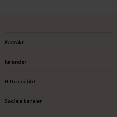
Tillbaka till toppen
Tillbaka till innehållet
Kontakt
Kalender
Hitta snabbt
Sociala kanaler