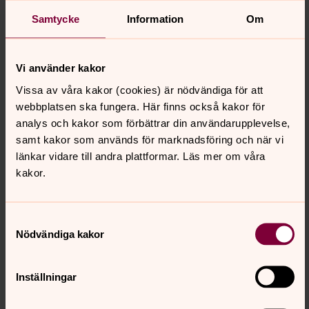
Samtycke
Information
Om
Bli medlem - blankett för barn och unga under 18 år
Vi använder kakor
Intresseanmälan för medlemskap i
Vissa av våra kakor (cookies) är nödvändiga för att
Svenska kyrkan
webbplatsen ska fungera. Här finns också kakor för
analys och kakor som förbättrar din användarupplevelse,
samt kakor som används för marknadsföring och när vi
Funderar du på att bli medlem i Svenska kyrkan? Skicka
länkar vidare till andra plattformar. Läs mer om våra
din intresseanmälan via formuläret så tar Uppåkra
kakor.
församling kontakt med dig.
Samtyckesval
Nödvändiga kakor
Jag är döpt i Svenska kyrkan
Inställningar
Jag är döpt i en annan kristen kyrka