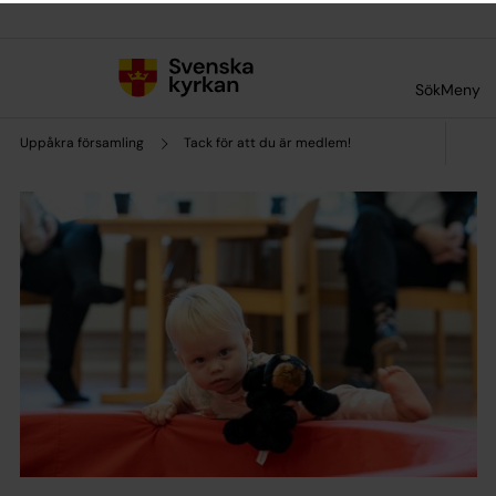
Till innehållet
Till undermeny
Sök
Meny
Uppåkra församling
Tack för att du är medlem!