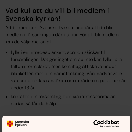
Vad kul att du vill bli medlem i
Svenska kyrkan!
Att bli medlem i Svenska kyrkan innebär att du blir
medlem i församlingen där du bor. För att bli medlem
kan du välja mellan att
fylla i en inträdesblankett, som du skickar till
församlingen. Det gör inget om du inte kan fylla i alla
fälten i formuläret, men kom ihåg att skriva under
blanketten med din namnteckning. Vårdnadshavare
ska underteckna ansökan om inträde om personen är
under 18 år.
kontakta din församling, t.ex. via intresseanmälan
nedan så får du hjälp.
Bli medlem - blankett för vuxna