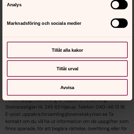
Analys
Jag är inte döpt, och vill bli kontaktad för ett dop
Jag vill vara medlem i väntan på dop
Marknadsföring och sociala medier
Behandling av personuppgifter: För att kunna
administrera en intresseanmälan om medlemskap
Tillåt alla kakor
behöver vi personnummer och kontaktuppgifter.
Personuppgifter hanteras i vårt digitala
kyrkobokföringsprogram KBOK så länge personen är
Tillåt urval
tillhörig Svenska kyrkan. Personuppgifter säljs inte vidare
och delas inte utanför Svenska kyrkan så länge Uppåkra
församling inte är skyldiga att göra så enligt lag.
Avvisa
Uppgifter överförs aldrig till ett land utanför EU.
Personuppgiftsansvarig är Uppåkra församling,
Stationsstigen 14, 245 63 Hjärup. Telefon: 040-46 13 16.
E-post: uppakra.forsamling@svenskakyrkan.se Ta
kontakt om du vill ha ut information om de uppgifter som
finns sparade, för att begära rättelse, överföring eller för