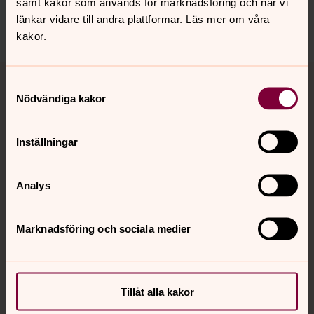
samt kakor som används för marknadsföring och när vi
länkar vidare till andra plattformar. Läs mer om våra
kakor.
Tillbaka till toppen
Tillbaka till innehållet
Samtyckesval
Nödvändiga kakor
Kontakt
Inställningar
Analys
Kalender
Marknadsföring och sociala medier
Hitta snabbt
Tillåt alla kakor
Sociala kanaler