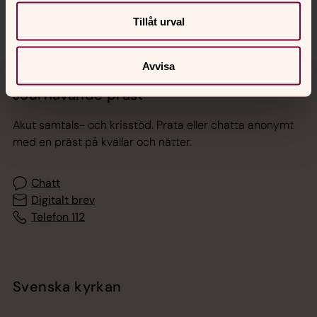
Tillåt urval
Avvisa
Jourhavande präst
Akut samtals- och krisstöd. Prata eller chatta anonymt
med en präst på kvällar och nätter.
Chatt
Digitalt brev
Telefon 112
Svenska kyrkan