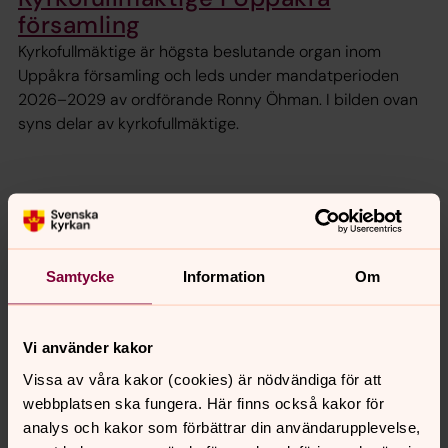
församling
Kyrkofullmäktige är högsta beslutande organ inom
Uppåkra församling och leds under mandatperioden
2026–2029 av ordförande Ronny Öhman. I bilden ovan
syns delar av kyrkofullmäktige.
Samtycke
Information
Om
Senast ändrad 5 januari 2026
Vi använder kakor
Synpunkter eller frågor på sidans
innehåll?
Vissa av våra kakor (cookies) är nödvändiga för att
webbplatsen ska fungera. Här finns också kakor för
uppakra.forsamling@svenskakyrkan.se
analys och kakor som förbättrar din användarupplevelse,
Dela