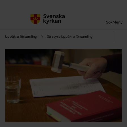
Till innehållet
Till undermeny
Sök
Meny
Uppåkra församling
Så styrs Uppåkra församling