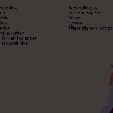
örsamling
Behandling av
lem
personuppgifter
jobb
Kakor
åva
Lyssna
ation
Tillgänglighetsredogö
nska kyrkan
 kyrkan i utlandet
nationell nivå