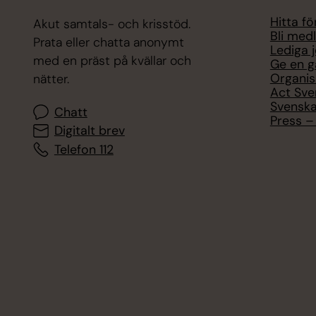
Hitta f
Akut samtals- och krisstöd.
Bli med
Prata eller chatta anonymt
Lediga 
med en präst på kvällar och
Ge en g
Organis
nätter.
Act Sve
Svenska
Chatt
Press – 
Digitalt brev
Telefon 112