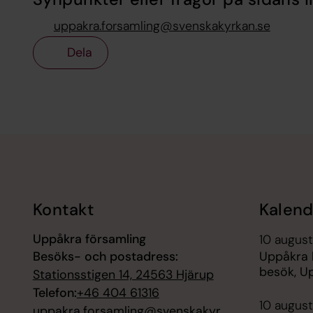
uppakra.forsamling@svenskakyrkan.se
Dela
Tillbaka till toppen
Tillbaka till innehållet
Kontakt
Kalend
Uppåkra församling
10 august
Besöks- och postadress:
Uppåkra 
besök, U
Stationsstigen 14, 24563 Hjärup
Telefon:
+46 404 61316
10 august
uppakra.forsamling@svenskakyr