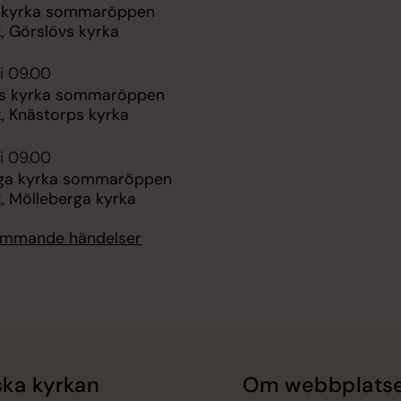
s kyrka sommaröppen
, Görslövs kyrka
i 09.00
ps kyrka sommaröppen
, Knästorps kyrka
i 09.00
ga kyrka sommaröppen
, Mölleberga kyrka
kommande händelser
ka kyrkan
Om webbplats