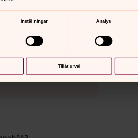
Inställningar
Analys
ommen att kontakta
Tillåt urval
ll@svenskakyrkan.se
nnehåll?