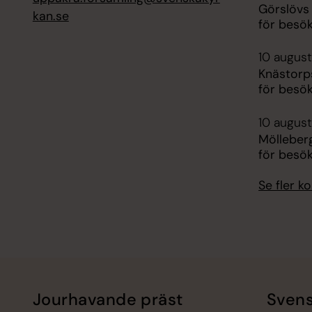
Görslöv
kan.se
för besök
10 august
Knästor
för besök
10 august
Mölleber
för besök
Se fler 
Jourhavande präst
Svens