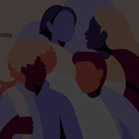
relse