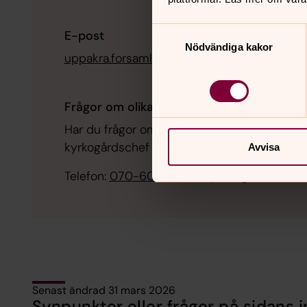
Samtyckesval
E-post
Nödvändiga kakor
uppakra.forsamling@svenskakyrkan.se
Frågor om olika begravningsskick
Har du frågor om olika gravskick är du välk
kyrkogårdschef Gustav Saxell
Avvisa
Telefon:
070-606 13 18
E-post:
gustav.saxe
Senast ändrad 31 mars 2026
Synpunkter eller frågor på sidans i