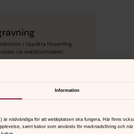
gravning
ditionen i Uppåkra församling.
msidan via webbformuläret:
byrå.
Information
) är nödvändiga för att webbplatsen ska fungera. Här finns ocks
pplevelse, samt kakor som används för marknadsföring och när vi
 kakor.