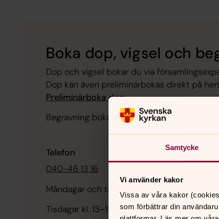
Boka dop, vigsel och be
Dop och vigsel bokar du via församlingsexpe
Dop kan även preliminärbokas direkt på he
Preliminärboka dop
Begravning bokas oftast via en begravnings
Samtycke
Telefon
040-46 13 16
Vi använder kakor
Måndagar och torsdagar kl. 10–12.30
Vissa av våra kakor (cookies
som förbättrar din användaru
Tisdagar kl. 13–15
plattformar. Läs mer om våra