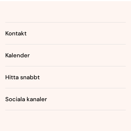
Tillbaka till toppen
Tillbaka till innehållet
Kontakt
Kalender
Hitta snabbt
Sociala kanaler