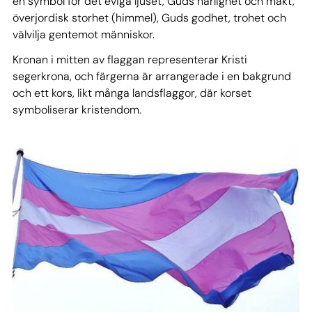
en symbol för det eviga ljuset, Guds härlighet och makt,
överjordisk storhet (himmel), Guds godhet, trohet och
välvilja gentemot människor.
Kronan i mitten av flaggan representerar Kristi
segerkrona, och färgerna är arrangerade i en bakgrund
och ett kors, likt många landsflaggor, där korset
symboliserar kristendom.