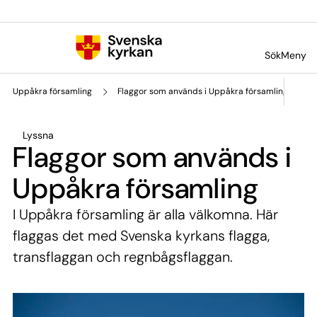
Till innehållet
Till undermeny
Sök
Meny
Uppåkra församling
Flaggor som används i Uppåkra församling
Lyssna
Flaggor som används i
Uppåkra församling
I Uppåkra församling är alla välkomna. Här
flaggas det med Svenska kyrkans flagga,
transflaggan och regnbågsflaggan.