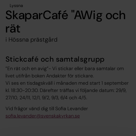
Lyssna
SkaparCafé "AWig och
rät
i Hössna prästgård
Stickcafé och samtalsgrupp
”En rät och en avig”- Vi stickar eller bara samtalar om
livet utifrån boken Andakter för stickare.
Vi ses en tisdagskväll i månaden med start 1 september
kl. 18:30-20:30. Därefter träffas vi följande datum: 29/9,
27/10, 24/11, 12/1, 9/2, 9/3, 6/4 och 4/5.
Vid frågor vänd dig till Sofia Levander
sofia.levander@svenskakyrkan.se