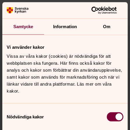
Senast ändrad 24 juni 2026
Synpunkter eller frågor på sidans
innehåll?
Samtycke
Information
Om
ulricehamn.pastorat@svenskakyrkan.se
Dela
Vi använder kakor
Vissa av våra kakor (cookies) är nödvändiga för att
Tillbaka till toppen
Tillbaka till innehållet
webbplatsen ska fungera. Här finns också kakor för
analys och kakor som förbättrar din användarupplevelse,
samt kakor som används för marknadsföring och när vi
länkar vidare till andra plattformar. Läs mer om våra
Kontakt
kakor.
Kalender
Samtyckesval
Nödvändiga kakor