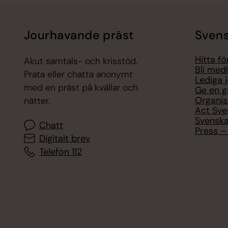
Jourhavande präst
Svens
Hitta f
Akut samtals- och krisstöd.
Bli med
Prata eller chatta anonymt
Lediga 
med en präst på kvällar och
Ge en g
Organis
nätter.
Act Sve
Svenska
Chatt
Press – 
Digitalt brev
Telefon 112