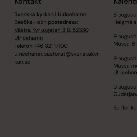
Kontakt
Kalend
Svenska kyrkan i Ulricehamn
8 augusti
Besöks- och postadress:
Helgmåls
Västra Kyrkogatan 3 B, 52330
9 augusti
Ulricehamn
Mässa, B
Telefon:
+46 321 17100
ulricehamn.pastorat@svenskakyr
9 augusti
kan.se
Mässa me
Ulriceha
9 augusti
Gudstjän
Se fler 