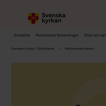
Till innehållet
Till undermeny
Anställda
Pastoratets församlingar
Stöd och sa
Svenska kyrkan i Ulricehamn
Nätvandrarchatten