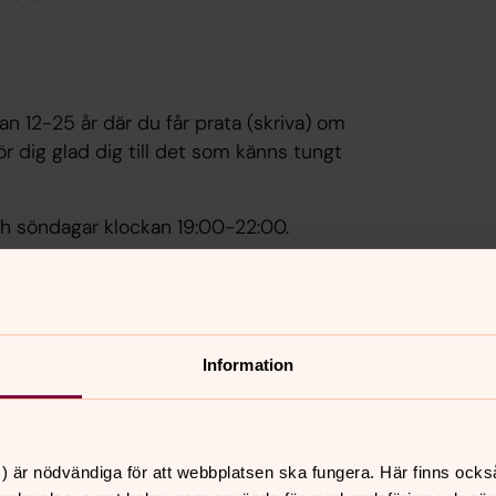
n 12-25 år där du får prata (skriva) om
ör dig glad dig till det som känns tungt
ch söndagar klockan 19:00-22:00.
Information
Samtalsmotta
dstankar och behöver
i Ulricehamnsbygden.
r akut samtals- och
) är nödvändiga för att webbplatsen ska fungera. Här finns ocks