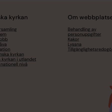
ka kyrkan
Om webbplats
örsamling
Behandling av
lem
personuppgifter
jobb
Kakor
åva
Lyssna
ation
Tillgänglighetsredogö
nska kyrkan
 kyrkan i utlandet
nationell nivå