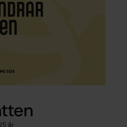
tten
-25 år