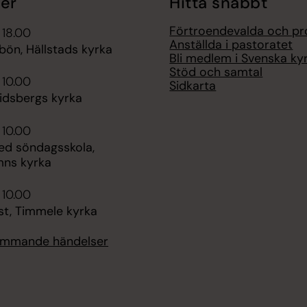
er
Hitta snabbt
Förtroendevalda och pr
 18.00
Anställda i pastoratet
bön, Hällstads kyrka
Bli medlem i Svenska ky
Stöd och samtal
 10.00
Sidkarta
lidsbergs kyrka
 10.00
d söndagsskola,
mns kyrka
 10.00
st, Timmele kyrka
kommande händelser