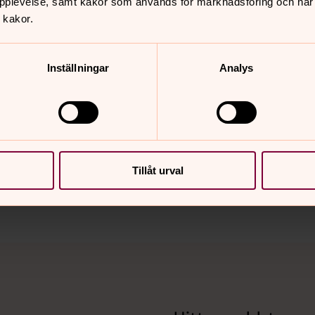
rd. Jourhavande präst
pplevelse, samt kakor som används för marknadsföring och när vi
kontaktar Jourhavande
 kakor.
Inställningar
Analys
nnehåll?
Tillåt urval