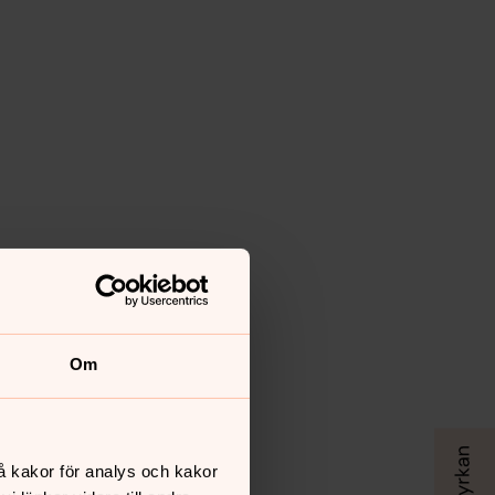
Om
gning
å kakor för analys och kakor