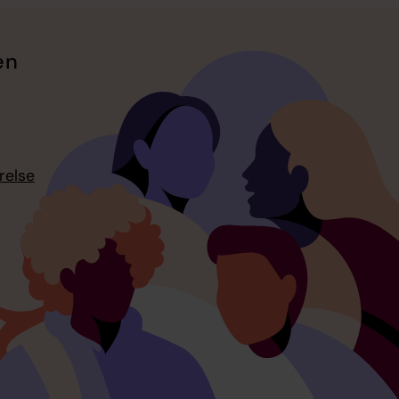
en
relse