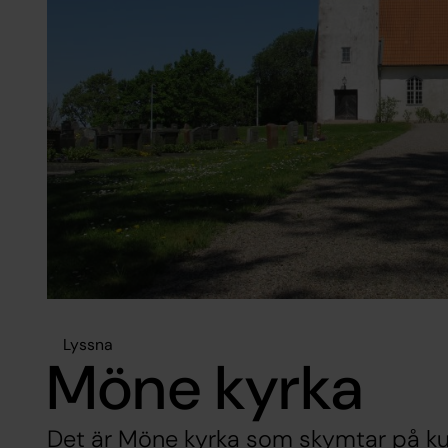
Lyssna
Möne kyrka
Det är Möne kyrka som skymtar på ku