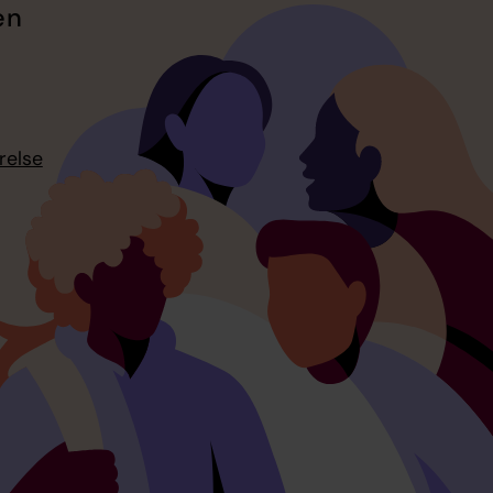
en
relse