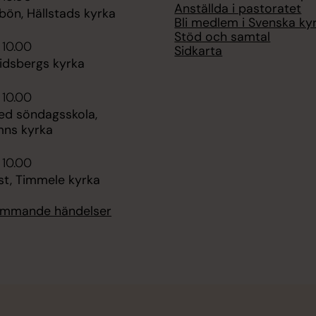
Anställda i pastoratet
bön, Hällstads kyrka
Bli medlem i Svenska ky
Stöd och samtal
 10.00
Sidkarta
lidsbergs kyrka
 10.00
d söndagsskola,
mns kyrka
 10.00
st, Timmele kyrka
kommande händelser