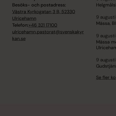
Besöks- och postadress:
Helgmåls
Västra Kyrkogatan 3 B, 52330
9 augusti
Ulricehamn
Mässa, B
Telefon:
+46 321 17100
ulricehamn.pastorat@svenskakyr
9 augusti
kan.se
Mässa me
Ulriceha
9 augusti
Gudstjän
Se fler 