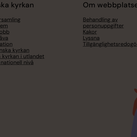
ka kyrkan
Om webbplats
örsamling
Behandling av
lem
personuppgifter
jobb
Kakor
åva
Lyssna
ation
Tillgänglighetsredogö
nska kyrkan
 kyrkan i utlandet
nationell nivå