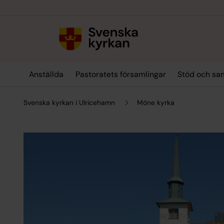
Till innehållet
Till undermeny
Anställda
Pastoratets församlingar
Stöd och sa
Svenska kyrkan i Ulricehamn
Möne kyrka