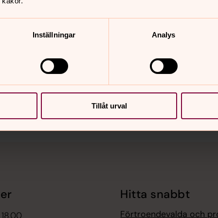
 kakor.
Inställningar
Analys
nnehåll?
Tillåt urval
er
Hitta snabbt
Förtroendevalda och pr
 18.00