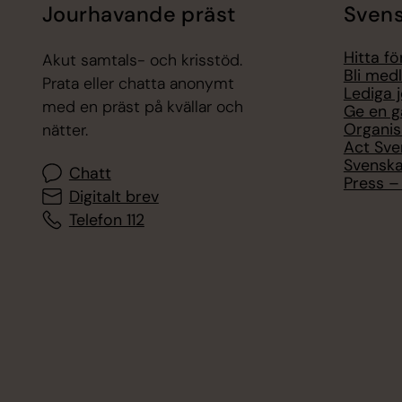
Jourhavande präst
Svens
Hitta f
Akut samtals- och krisstöd.
Bli med
Prata eller chatta anonymt
Lediga 
med en präst på kvällar och
Ge en g
Organis
nätter.
Act Sve
Svenska
Chatt
Press – 
Digitalt brev
Telefon 112