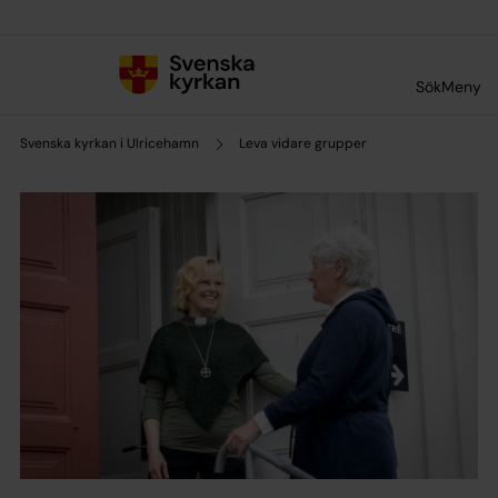
Till innehållet
Till undermeny
Sök
Meny
Svenska kyrkan i Ulricehamn
Leva vidare grupper