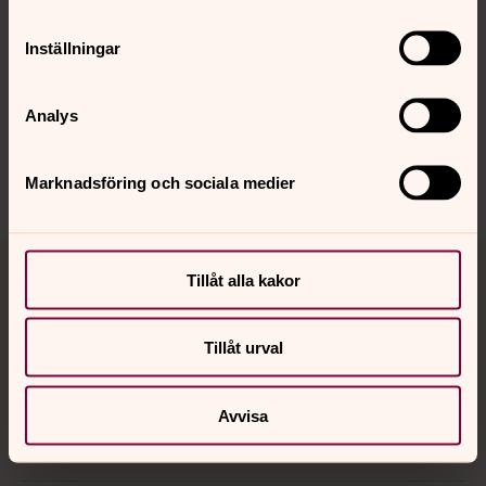
Inställningar
Senast ändrad 29 december 2025
Synpunkter eller frågor på sidans
innehåll?
Analys
ulricehamn.pastorat@svenskakyrkan.se
Dela
Marknadsföring och sociala medier
Tillbaka till toppen
Tillbaka till innehållet
Tillåt alla kakor
Tillåt urval
Kontakt
Avvisa
Kalender