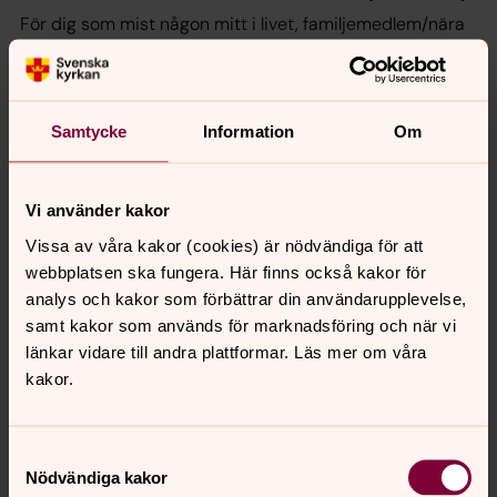
För dig som mist någon mitt i livet, familjemedlem/nära
anhörig.
Gruppen träffas vid 5 tillfällen kvällstid ca 1 gång i
månaden, där deltagarnas delande och igenkänning står
Samtycke
Information
Om
i fokus som stöd när livet platsligt förändrats.
Du bestämmer själv vad eller hur mycket du själv vill dela
med dig av. Gruppen förbinder sig till tystnadslöfte, det
Vi använder kakor
som sägs i gruppen stannar där.
Vissa av våra kakor (cookies) är nödvändiga för att
webbplatsen ska fungera. Här finns också kakor för
Kontaktperson för intresseanmälan/frågor:
analys och kakor som förbättrar din användarupplevelse,
Diakon Erika Erlén tel 0768-90 27 79,
samt kakor som används för marknadsföring och när vi
erika.erlen@svenskakyrkan.se
länkar vidare till andra plattformar. Läs mer om våra
kakor.
Samtyckesval
Nödvändiga kakor