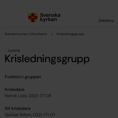
Till innehållet
Till undermeny
Sök
Meny
Svenska kyrkan i Ulricehamn
Krisledningsgrupp
Lyssna
Krisledningsgrupp
Funktion i gruppen
Krisledare
Henrik Lööv, 0321-171 08
Stf krisledare
Gunnar Böhm, 0321-171 07