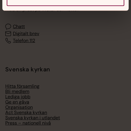
Akut samtals- och krisstöd. Prata eller chatta anonymt
med en präst på kvällar och nätter.
Chatt
Digitalt brev
Telefon 112
Svenska kyrkan
Hitta församling
Bli medlem
Lediga jobb
Ge en gåva
Organisation
Act Svenska kyrkan
Svenska kyrkan i utlandet
Press – nationell nivå