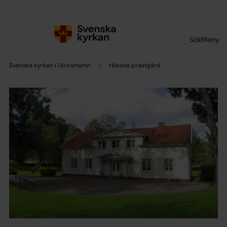
Till innehållet
Till undermeny
Sök
Meny
Svenska kyrkan i Ulricehamn
Hössna prästgård