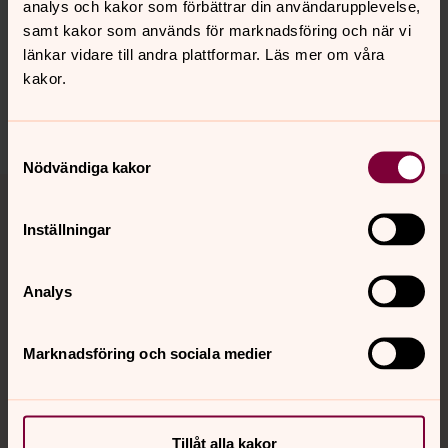
analys och kakor som förbättrar din användarupplevelse,
Senast ändrad 24 juni 2026
Synpunkter eller frågor på sidans
samt kakor som används för marknadsföring och när vi
innehåll?
länkar vidare till andra plattformar. Läs mer om våra
kakor.
ulricehamn.pastorat@svenskakyrkan.se
Dela
Samtyckesval
Nödvändiga kakor
Tillbaka till toppen
Tillbaka till innehållet
Inställningar
Kontakt
Analys
Marknadsföring och sociala medier
Kalender
Hitta snabbt
Tillåt alla kakor