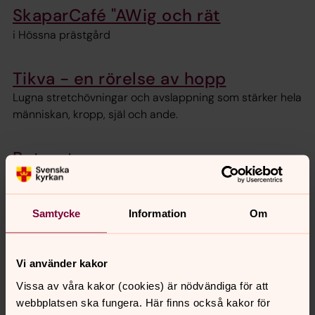
SkaparCafé "AWig och rät
i Hössna prästgård
Tikva - en rörelse av hopp
Lugna stretchövningar och avslappning som stärker hela
människan, kropp, själ och ande.
Retreater
Mötesplatser i Hössna
Samtycke
Information
Om
Mötesplatser i Redväg
Vi använder kakor
Vissa av våra kakor (cookies) är nödvändiga för att
webbplatsen ska fungera. Här finns också kakor för