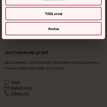
Sociala kanaler
Tillåt urval
Avvisa
Jourhavande präst
Akut samtals- och krisstöd. Prata eller chatta anonymt
med en präst på kvällar och nätter.
Chatt
Digitalt brev
Telefon 112