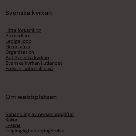
Svenska kyrkan
Hitta församling
Bli medlem
Lediga jobb
Ge en gåva
Organisation
Act Svenska kyrkan
Svenska kyrkan i utlandet
Press – nationell nivå
Om webbplatsen
Behandling av personuppgifter
Kakor
Lyssna
Tillgänglighetsredogörelse