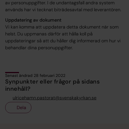
av personuppgifter. I de undantagsfall andra system
används har vi tecknat biträdesavtal med leverantören.
Uppdatering av dokument
Vi kan komma att uppdatera detta dokument när som
helst. Du uppmanas därför att hålla koll på
uppdateringar så att du håller dig informerad om hur vi
behandlar dina personuppgifter.
Senast ändrad 28 februari 2022
Synpunkter eller frågor på sidans
innehåll?
ulricehamn.pastorat@svenskakyrkan.se
Dela
Tillbaka till toppen
Tillbaka till innehållet