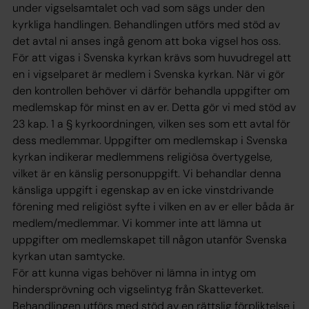
under vigselsamtalet och vad som sägs under den
kyrkliga handlingen. Behandlingen utförs med stöd av
det avtal ni anses ingå genom att boka vigsel hos oss.
För att vigas i Svenska kyrkan krävs som huvudregel att
en i vigselparet är medlem i Svenska kyrkan. När vi gör
den kontrollen behöver vi därför behandla uppgifter om
medlemskap för minst en av er. Detta gör vi med stöd av
23 kap. 1 a § kyrkoordningen, vilken ses som ett avtal för
dess medlemmar. Uppgifter om medlemskap i Svenska
kyrkan indikerar medlemmens religiösa övertygelse,
vilket är en känslig personuppgift. Vi behandlar denna
känsliga uppgift i egenskap av en icke vinstdrivande
förening med religiöst syfte i vilken en av er eller båda är
medlem/medlemmar. Vi kommer inte att lämna ut
uppgifter om medlemskapet till någon utanför Svenska
kyrkan utan samtycke.
För att kunna vigas behöver ni lämna in intyg om
hindersprövning och vigselintyg från Skatteverket.
Behandlingen utförs med stöd av en rättslig förpliktelse i