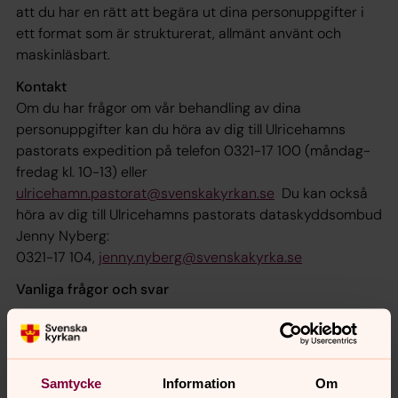
att du har en rätt att begära ut dina personuppgifter i
ett format som är strukturerat, allmänt använt och
maskinläsbart.
Kontakt
Om du har frågor om vår behandling av dina
personuppgifter kan du höra av dig till Ulricehamns
pastorats expedition på telefon 0321-17 100 (måndag-
fredag kl. 10-13) eller
ulricehamn.pastorat@svenskakyrkan.se
Du kan också
höra av dig till Ulricehamns pastorats dataskyddsombud
Jenny Nyberg:
0321-17 104,
jenny.nyberg@svenskakyrka.se
Vanliga frågor och svar
Vad är personuppgifter?
All information som går att härleda till en fysisk levande
person, exempelvis namn, ålder, personnummer,
Samtycke
Information
Om
kontaktinformation.