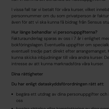
I vissa fall tar vi betalt för våra kurser, vilket inn
personnummer om du som privatperson är faktu
även för att vi ska kunna få bidrag från Sensus st
Hur länge behandlar vi personuppgifterna?
Fakturaunderlag sparas av oss i 7 år i enlighet 
bokföringslagen. Eventuella uppgifter om specialko
eventuell tredje part direkt efter arrangemanget. K
kunna skicka inbjudningar till våra andra kurser. D
intresse av att kunna marknadsföra våra kurser.
Dina rättigheter
Du har enligt dataskyddsförordningen rätt att:
begära ett utdrag av dina personuppgifter och
oss
begära rättelse eller komplettering av dina per