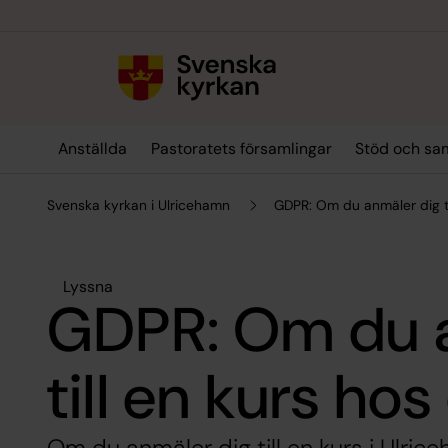
Till innehållet
Till undermeny
Anställda
Pastoratets församlingar
Stöd och sa
Svenska kyrkan i Ulricehamn
GDPR: Om du anmäler dig ti
Lyssna
GDPR: Om du 
till en kurs hos