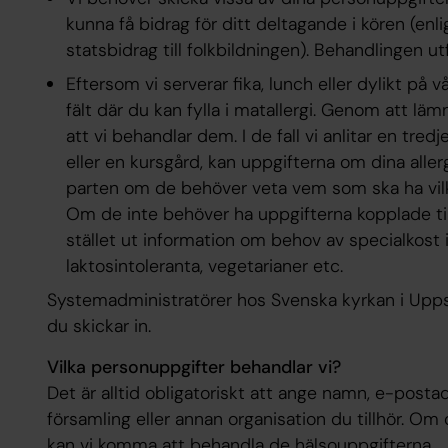
kunna få bidrag för ditt deltagande i kören (enl
statsbidrag till folkbildningen). Behandlingen ut
Eftersom vi serverar fika, lunch eller dylikt på vå
fält där du kan fylla i matallergi. Genom att lä
att vi behandlar dem. I de fall vi anlitar en tred
eller en kursgård, kan uppgifterna om dina aller
parten om de behöver veta vem som ska ha vil
Om de inte behöver ha uppgifterna kopplade till
stället ut information om behov av specialkost i
laktosintoleranta, vegetarianer etc.
Systemadministratörer hos Svenska kyrkan i Upp
du skickar in.
Vilka personuppgifter behandlar vi?
Det är alltid obligatoriskt att ange namn, e-post
församling eller annan organisation du tillhör. Om
kan vi komma att behandla de hälsouppgifterna.