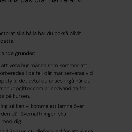
ehamns pastorat hanterar vi
torat ska hålla har du också blivit
detta.
ljande grunder:
 för att veta hur många som kommer att
rberedas i de fall där mat serveras vid
 uppfylla det avtal du anses ingå när du
ersonuppgifter som är nödvändiga för
ts på kursen.
ning så kan vi komma att lämna över
gården där övernattningen ska
t med dig.
till Sensus studieförbund för att vi ska