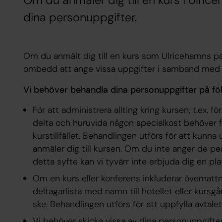
Om du anmäler dig till en kurs i Ulric
dina personuppgifter.
Om du anmält dig till en kurs som Ulricehamns pas
ombedd att ange vissa uppgifter i samband med 
Vi behöver behandla dina personuppgifter på fö
För att administrera allting kring kursen, t.ex.
delta och huruvida någon specialkost behöver fö
kurstillfället. Behandlingen utförs för att kunna
anmäler dig till kursen. Om du inte anger de p
detta syfte kan vi tyvärr inte erbjuda dig en pla
Om en kurs eller konferens inkluderar övernatt
deltagarlista med namn till hotellet eller kurs
ske. Behandlingen utförs för att uppfylla avtale
Vi behöver skicka vissa av dina personuppgifter 