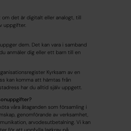
m det är digitalt eller analogt, till
v uppgifter.
lv uppger dem. Det kan vara i samband
du anmäler dig eller ett barn till en
 organisationsregister Kyrksam av en
ess kan komma att hämtas från
adress har du alltid själv uppgett.
sonuppgifter?
sköta våra åtaganden som församling i
emskap, genomförande av verksamhet,
mmunikation, arvodesutbetalning. Vi kan
er för att uppfylla lagkrav på