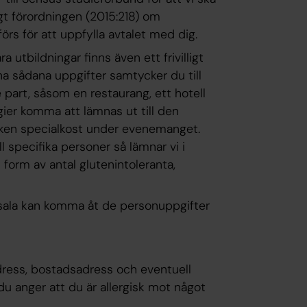
igt förordningen (2015:218) om
förs för att uppfylla avtalet med dig.
ra utbildningar finns även ett frivilligt
mna sådana uppgifter samtycker du till
je part, såsom en restaurang, ett hotell
gier komma att lämnas ut till den
ken specialkost under evenemanget.
 specifika personer så lämnar vi i
 form av antal glutenintoleranta,
sala kan komma åt de personuppgifter
adress, bostadsadress och eventuell
 du anger att du är allergisk mot något