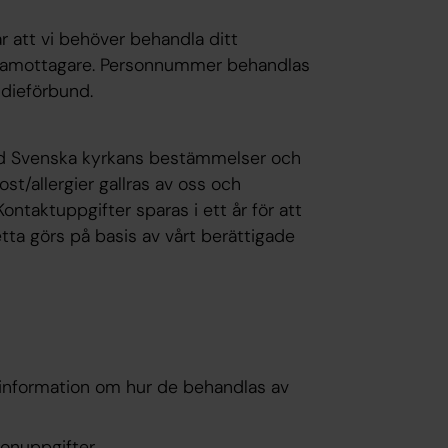
ebär att vi behöver behandla ditt
ramottagare. Personnummer behandlas
udieförbund.
med Svenska kyrkans bestämmelser och
st/allergier gallras av oss och
ontaktuppgifter sparas i ett år för att
etta görs på basis av vårt berättigade
 information om hur de behandlas av
sonuppgifter