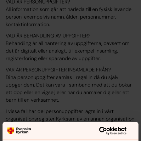
VAD ÄR PERSONUPPGIFTER?
All information som går att härleda till en fysisk levande
person, exempelvis namn, ålder, personnummer,
kontaktinformation.
VAD ÄR BEHANDLING AV UPPGIFTER?
Behandling är all hantering av uppgifterna, oavsett om
det är digitalt eller analogt, till exempel insamling,
registerföring eller sparande av uppgifter.
VAR ÄR PERSONUPPGIFTER INSAMLADE FRÅN?
Dina personuppgifter samlas i regel in då du själv
uppger dem. Det kan vara i samband med att du bokar
ett dop eller en vigsel, eller när du anmäler dig eller ett
barn till en verksamhet.
I vissa fall har del personuppgifter lagts in i vårt
organisationsregister Kyrksam av en annan organisation
inom Svenska kyrkan. Din adress kan komma att hämtas
från folkbokföringsregistret. Telefonnummer och e-