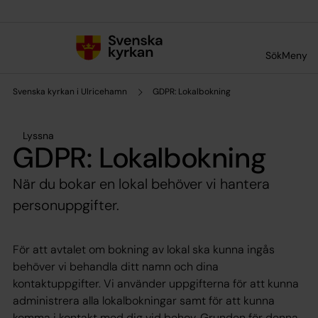
Till innehållet
Till undermeny
Sök
Meny
Svenska kyrkan i Ulricehamn
GDPR: Lokalbokning
Lyssna
GDPR: Lokalbokning
När du bokar en lokal behöver vi hantera
personuppgifter.
För att avtalet om bokning av lokal ska kunna ingås
behöver vi behandla ditt namn och dina
kontaktuppgifter. Vi använder uppgifterna för att kunna
administrera alla lokalbokningar samt för att kunna
komma i kontakt med dig vid behov. Grunden för denna