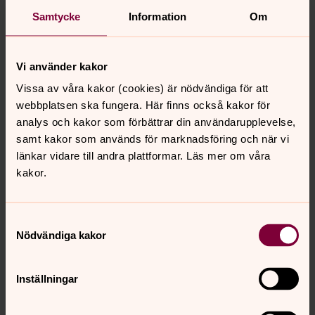
postadress har du alltid själv uppgett.
Samtycke
Information
Om
VARFÖR ÄR DET NÖDVÄNDIGT ATT BEHANDLA MINA
PERSONUPPGIFTER?
Vi behandlar dina personuppgifter för att kunna sköta
Vi använder kakor
våra åtaganden som församling i Svenska kyrkan. Det
Vissa av våra kakor (cookies) är nödvändiga för att
inkluderar exempelvis medlemskap, genomförande av
webbplatsen ska fungera. Här finns också kakor för
verksamhet, kontaktinformation, behörighet till IT-
analys och kakor som förbättrar din användarupplevelse,
system, kommunikation, arvodesutbetalning. Vi kan
samt kakor som används för marknadsföring och när vi
också vara skyldiga att hantera dina personuppgifter för
länkar vidare till andra plattformar. Läs mer om våra
att uppfylla lagkrav på rapportering, skatteinbetalning
kakor.
m.m.
Vi kommer endast att hantera dina personuppgifter så
länge det behövs enligt lagkrav. Vissa uppgifter kan
Samtyckesval
Nödvändiga kakor
dock komma att sparas under en tid, nämligen sådana
uppgifter som krävs för administrativa ändamål.
VEM FÅR TILLGÅNG TILL MINA PERSONUPPGIFTER?
Inställningar
Ulricehamns pastorat är personuppgiftsansvarig för de
uppgifter vi samlar in. Det betyder att vi har ansvar för