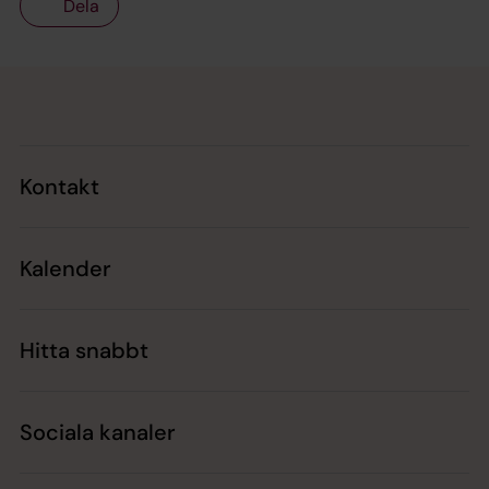
Dela
Tillbaka till toppen
Tillbaka till innehållet
Kontakt
Kalender
Hitta snabbt
Sociala kanaler