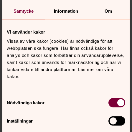
inomkyrkliga offentlighetsprincipen, vilket framgår av 11 §
Samtycke
Information
Om
lagen om Svenska kyrkan.
Vilka personuppgifter behandlar vi?
När du anmäler ditt barn till förskoleverksamheten
Vi använder kakor
lämnar du också in personuppgifter om dig och ditt
Vissa av våra kakor (cookies) är nödvändiga för att
barn till Ulricehamns pastorat. Detta görs vanligen på en
webbplatsen ska fungera. Här finns också kakor för
blankett eller annat formulär där du själv fyller i
analys och kakor som förbättrar din användarupplevelse,
personuppgifterna.
samt kakor som används för marknadsföring och när vi
länkar vidare till andra plattformar. Läs mer om våra
För vårdnadshavare rör det sig vanligtvis om namn,
kakor.
personnummer, e-postadress, telefonnummer och
postadress.
För andra närstående rör det sig vanligtvis om namn
Samtyckesval
och telefonnummer.
Nödvändiga kakor
För barn rör det sig vanligtvis om namn,
personnummer, postadress, eventuella allergier eller
Inställningar
andra viktiga hälsouppgifter, foton och filmer där ditt
barn finns med samt annan pedagogisk