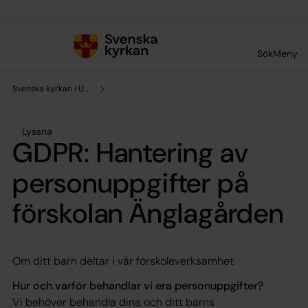
Till innehållet
Till undermeny
Sök
Meny
Svenska kyrkan i Ulricehamn
Lyssna
GDPR: Hantering av
personuppgifter på
förskolan Änglagården
Om ditt barn deltar i vår förskoleverksamhet
Hur och varför behandlar vi era personuppgifter?
Vi behöver behandla dina och ditt barns