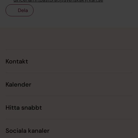
Dela
Tillbaka till toppen
Tillbaka till innehållet
Kontakt
Kalender
Hitta snabbt
Sociala kanaler