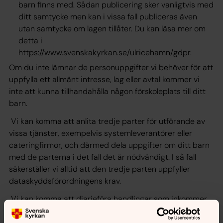
barn finns med. Sådan publicering sker vanligtvis med
ditt samtycke men kan i vissa fall publiceras även
utan samtycke om lagen tillåter. Du kan läsa mer om
detta i
https://www.svenskakyrkan.se/ulricehamn/gdpr.
Om du inte lämnar de personuppgifter vi behöver för att
uppfylla ett allmänt intresse, lag eller avtal kommer vi
inte att kunna tillhandahålla någon förskoleplats till ditt
barn.
Vi kan komma att anlita tredje parter för utförande av
vissa tjänster, exempelvis systemleverantörer eller
cateringfirmor, och därmed dela uppgifter om ditt barn
med de parterna i det fall det är nödvändigt. I så fall
säkerställer vi alltid att den tredje parten uppfyller
dataskyddsförordningens krav.
Vi kan komma att diarieföra handlingar som inkommer
till eller upprättas hos oss. Barnets personuppgifter kan
även komma att lämnas ut i enlighet med den