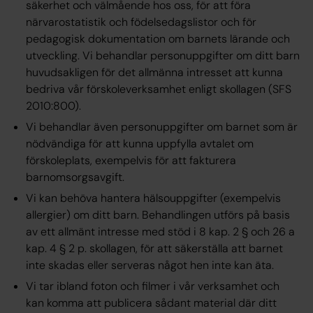
säkerhet och välmående hos oss, för att föra
närvarostatistik och födelsedagslistor och för
pedagogisk dokumentation om barnets lärande och
utveckling. Vi behandlar personuppgifter om ditt barn
huvudsakligen för det allmänna intresset att kunna
bedriva vår förskoleverksamhet enligt skollagen (SFS
2010:800).
Vi behandlar även personuppgifter om barnet som är
nödvändiga för att kunna uppfylla avtalet om
förskoleplats, exempelvis för att fakturera
barnomsorgsavgift.
Vi kan behöva hantera hälsouppgifter (exempelvis
allergier) om ditt barn. Behandlingen utförs på basis
av ett allmänt intresse med stöd i 8 kap. 2 § och 26 a
kap. 4 § 2 p. skollagen, för att säkerställa att barnet
inte skadas eller serveras något hen inte kan äta.
Vi tar ibland foton och filmer i vår verksamhet och
kan komma att publicera sådant material där ditt