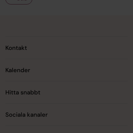
Tillbaka till toppen
Tillbaka till innehållet
Kontakt
Kalender
Hitta snabbt
Sociala kanaler