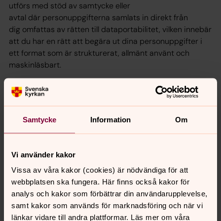
utförs med stöd av samtycke eller
avtal där personuppgifterna samlats in direkt från
dig omfattas av rätten till dataportabilitet, vilken innebär
att du har en rätt att begära ut dina personuppgifter i
ett format som är strukturerat, allmänt använt och
maskinläsbart.
Kontakt
Om du har frågor om vår behandling av dina
personuppgifter kan du höra av dig till Ulricehamns
pastorats expedition på telefon 0321-17 100 (måndag-
Samtycke
Information
Om
fredag kl. 10-13) eller
ulricehamn.pastorat@svenskakyrkan.se
Du kan också
höra av dig till Ulricehamns pastorats dataskyddsombud
Vi använder kakor
Jenny Nyberg:
Vissa av våra kakor (cookies) är nödvändiga för att
0321-17 104,
jenny.nyberg@svenskakyrkan.se
webbplatsen ska fungera. Här finns också kakor för
analys och kakor som förbättrar din användarupplevelse,
Vanliga frågor och svar
samt kakor som används för marknadsföring och när vi
Vad är personuppgifter?
länkar vidare till andra plattformar. Läs mer om våra