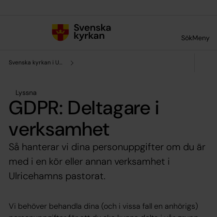
Till innehållet
Till undermeny
Sök
Meny
Svenska kyrkan i Ulricehamn
Lyssna
GDPR: Deltagare i
verksamhet
Så hanterar vi dina personuppgifter om du är
med i en kör eller annan verksamhet i
Ulricehamns pastorat.
Vi behöver behandla dina (och i vissa fall en anhörigs)