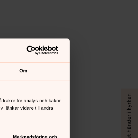
Om
å kakor för analys och kakor
 länkar vidare till andra
Marknadsföring och