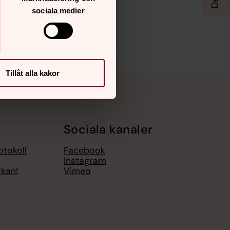
sociala medier
Tillåt alla kakor
Sociala kanaler
otokoll
Facebook
Instagram
rkan!
Vimeo