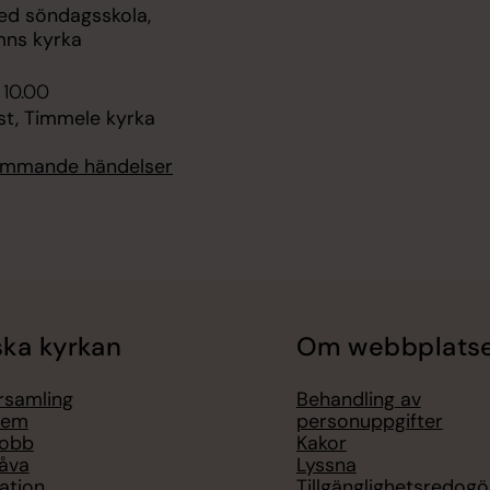
d söndagsskola,
mns kyrka
 10.00
st, Timmele kyrka
kommande händelser
ka kyrkan
Om webbplats
örsamling
Behandling av
lem
personuppgifter
jobb
Kakor
åva
Lyssna
ation
Tillgänglighetsredogö