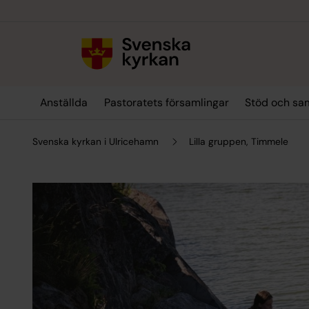
Till innehållet
Till undermeny
Anställda
Pastoratets församlingar
Stöd och sa
Svenska kyrkan i Ulricehamn
Lilla gruppen, Timmele