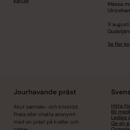
kan.se
Mässa me
Ulriceha
9 augusti
Gudstjän
Se fler 
Jourhavande präst
Svens
Hitta f
Akut samtals- och krisstöd.
Bli med
Prata eller chatta anonymt
Lediga 
med en präst på kvällar och
Ge en g
Organis
nätter.