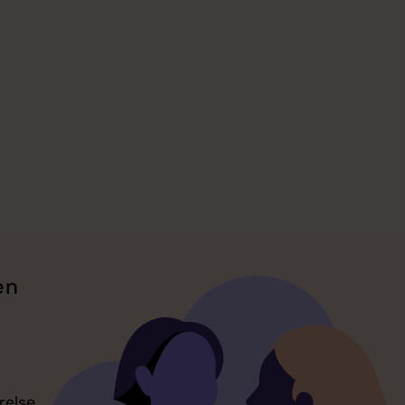
en
relse