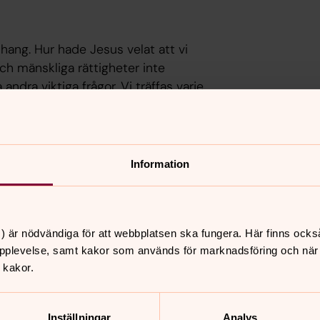
anhang. Hur hade Jesus velat att vi
och mänskliga rättigheter inte
ndra viktiga frågor. Vi träffas varje
h ett på våren.
Information
4@svenskakyrkan.se
0321-171 33
) är nödvändiga för att webbplatsen ska fungera. Här finns ocks
pplevelse, samt kakor som används för marknadsföring och när vi
 kakor.
nnehåll?
Inställningar
Analys