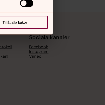
Tillåt alla kakor
Sociala kanaler
otokoll
Facebook
Instagram
rkan!
Vimeo