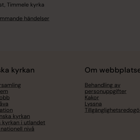
st, Timmele kyrka
kommande händelser
ka kyrkan
Om webbplats
örsamling
Behandling av
lem
personuppgifter
jobb
Kakor
åva
Lyssna
ation
Tillgänglighetsredogö
nska kyrkan
 kyrkan i utlandet
nationell nivå