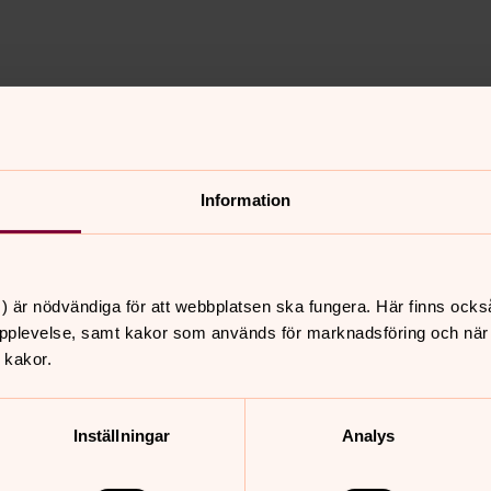
7:00.
teter i församlingshemmet.
Information
) är nödvändiga för att webbplatsen ska fungera. Här finns ocks
pplevelse, samt kakor som används för marknadsföring och när vi
 kakor.
nnehåll?
Inställningar
Analys