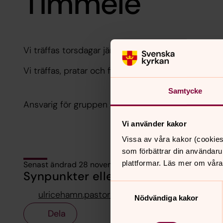
Timmele
Vi träffas torsdagar jämn vecka mellan kl 15:00 - 1
Vi träffas, pratar och fikar och planerar för aktivi
Samtycke
Ansvarig för gruppen är Anders Nilsson, präst.
Vi använder kakor
Vissa av våra kakor (cookies
som förbättrar din användaru
plattformar. Läs mer om våra
Senast ändrad 28 november 2025
Synpunkter eller frågor på sidans i
Samtyckesval
ulricehamn.pastorat@svenskakyrkan.se
Nödvändiga kakor
Dela