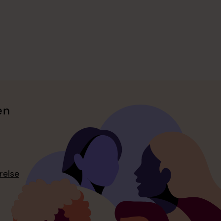
en
relse