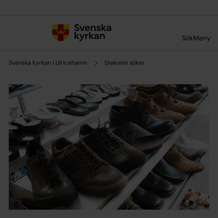
Till innehållet
Till undermeny
Sök
Meny
Svenska kyrkan i Ulricehamn
Diakonin söker