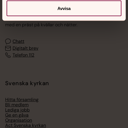
Jourhavande präst
Avvisa
Akut samtals- och krisstöd. Prata eller chatta anonymt
med en präst på kvällar och nätter.
Chatt
Digitalt brev
Telefon 112
Svenska kyrkan
Hitta församling
Bli medlem
Lediga jobb
Ge en gåva
Organisation
Act Svenska kyrkan