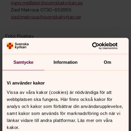
inger.melllaker@svenskakyrkan.se
Ziad Makrous 0730-653955
ziad.makrous@svenskakyrkan.se
Foto: Pixabay
Samtycke
Information
Om
Senast ändrad 9 juni 2026
Synpunkter eller frågor på sidans
Vi använder kakor
innehåll?
Vissa av våra kakor (cookies) är nödvändiga för att
ulricehamn.pastorat@svenskakyrkan.se
webbplatsen ska fungera. Här finns också kakor för
analys och kakor som förbättrar din användarupplevelse,
Dela
samt kakor som används för marknadsföring och när vi
länkar vidare till andra plattformar. Läs mer om våra
Tillbaka till toppen
Tillbaka till innehållet
kakor.