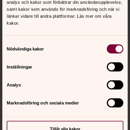
analys och kakor som förbättrar din användarupplevelse,
samt kakor som används för marknadsföring och när vi
Sociala kanaler
länkar vidare till andra plattformar. Läs mer om våra
kakor.
Samtyckesval
Nödvändiga kakor
Jourhavande präst
Inställningar
Akut samtals- och krisstöd. Prata eller chatta anonymt
med en präst på kvällar och nätter.
Analys
Chatt
Digitalt brev
Marknadsföring och sociala medier
Telefon 112
Tillåt alla kakor