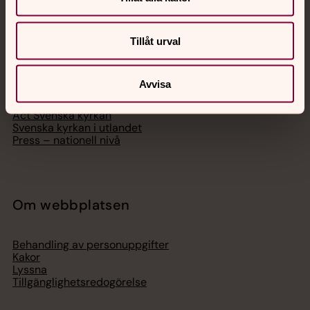
Svenska kyrkan
Tillåt urval
Hitta församling
Bli medlem
Lediga jobb
Avvisa
Ge en gåva
Organisation
Act Svenska kyrkan
Svenska kyrkan i utlandet
Press – nationell nivå
Om webbplatsen
Behandling av personuppgifter
Kakor
Lyssna
Tillgänglighetsredogörelse