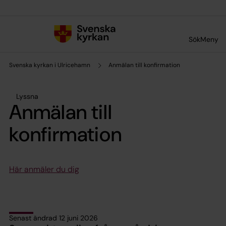
Till innehållet
Till undermeny
Sök
Meny
Svenska kyrkan i Ulricehamn
Anmälan till konfirmation
Lyssna
Anmälan till
konfirmation
Här anmäler du dig
Senast ändrad 12 juni 2026