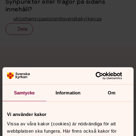
Synpunkter eller frågor på sidans
innehåll?
ulricehamn.pastorat@svenskakyrkan.se
Dela
Tillbaka till toppen
Tillbaka till innehållet
Kontakt
Samtycke
Information
Om
Kalender
Vi använder kakor
Hitta snabbt
Vissa av våra kakor (cookies) är nödvändiga för att
webbplatsen ska fungera. Här finns också kakor för