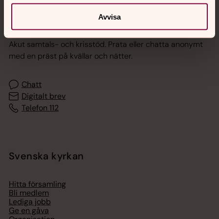
Avvisa
Jourhavande präst
Akut samtals- och krisstöd. Prata eller chatta anonymt
med en präst på kvällar och nätter.
Chatt
Digitalt brev
Telefon 112
Svenska kyrkan
Hitta församling
Bli medlem
Lediga jobb
Ge en gåva