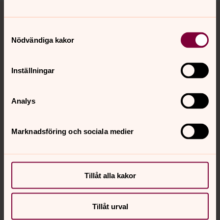
Tillbaka till toppen
Tillbaka till innehållet
Samtyckesval
Nödvändiga kakor
Kontakt
Inställningar
Kalender
Analys
Hitta snabbt
Marknadsföring och sociala medier
Sociala kanaler
Tillåt alla kakor
Tillåt urval