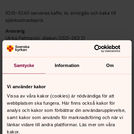
10:15-10:45 serveras kaffe, te, smörgås och kaka till
självkostnadspris.
Ansvarig
Ulrika Palmqvist, diakon. 0321-283 21
ulrika.palmqvist@svenskakyrkan.se
Samtycke
Information
Om
Senast ändrad 22 september 2021
Vi använder kakor
Synpunkter eller frågor på sidans
Vissa av våra kakor (cookies) är nödvändiga för att
innehåll?
webbplatsen ska fungera. Här finns också kakor för
ulricehamn.pastorat@svenskakyrkan.se
analys och kakor som förbättrar din användarupplevelse,
samt kakor som används för marknadsföring och när vi
Dela
länkar vidare till andra plattformar. Läs mer om våra
kakor.