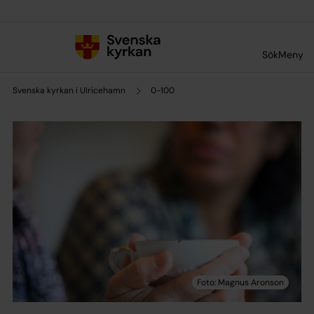
Till innehållet
Till undermeny
Sök
Meny
Svenska kyrkan i Ulricehamn
0-100