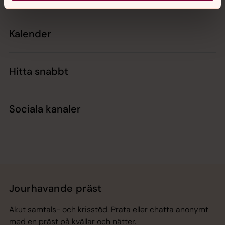
Kalender
Hitta snabbt
Sociala kanaler
Jourhavande präst
Akut samtals- och krisstöd. Prata eller chatta anonymt
med en präst på kvällar och nätter.