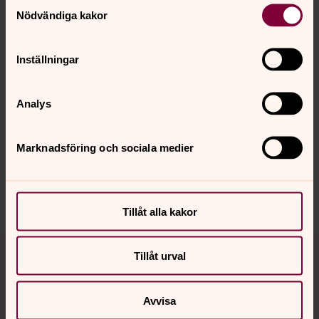
Samtyckesval
Nödvändiga kakor
Foto: Ottilia Andersson
Inställningar
Analys
Senast ändrad 18 augusti 2023
Synpunkter eller frågor på sidans
innehåll?
Marknadsföring och sociala medier
tyreso.forsamling@svenskakyrkan.se
Dela
Tillåt alla kakor
Tillbaka till toppen
Tillbaka till innehållet
Tillåt urval
Avvisa
Kontakt