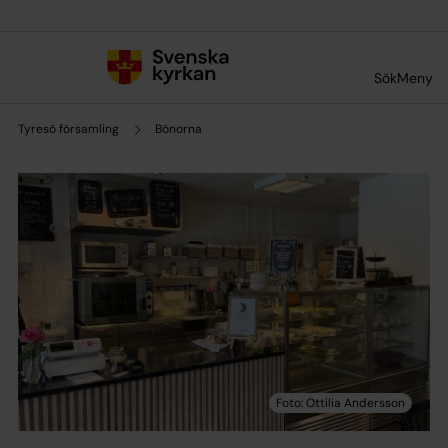
Till innehållet
Till undermeny
Sök
Meny
Tyresö församling
Bönorna