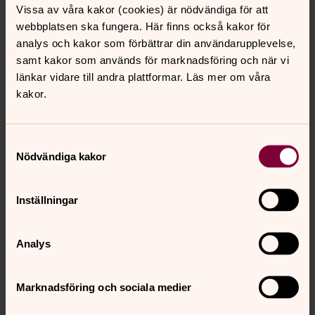
Vissa av våra kakor (cookies) är nödvändiga för att
Kyrkogårdsvandring Västra Tunhem
webbplatsen ska fungera. Här finns också kakor för
analys och kakor som förbättrar din användarupplevelse,
VT106
samt kakor som används för marknadsföring och när vi
Grav nr 1003-0813-0814 Magnus och Johanna
länkar vidare till andra plattformar. Läs mer om våra
Andersson
kakor.
Kyrkogårdsvandring Västra Tunhem
Samtyckesval
VT107
Nödvändiga kakor
Grav nr 1003-0651 Lloyd
Inställningar
Kyrkogårdsvandring Västra Tunhem
VT108
Analys
Grav nr 1004-1403-1414 Ericssons familjegrav
Kyrkogårdsvandring Västra Tunhem
Marknadsföring och sociala medier
VT109