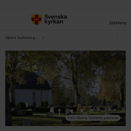
Till innehållet
Till undermeny
Sök
Meny
Västra Tunhems pastorat