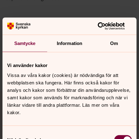
Senast ändrad 25 juni 2025
Synpunkter eller frågor på sidans
innehåll?
Samtycke
Information
Om
trollhattans.forsamling@svenskakyrkan.se
Dela
Vi använder kakor
Vissa av våra kakor (cookies) är nödvändiga för att
webbplatsen ska fungera. Här finns också kakor för
analys och kakor som förbättrar din användarupplevelse,
Tillbaka till toppen
Tillbaka till innehållet
samt kakor som används för marknadsföring och när vi
länkar vidare till andra plattformar. Läs mer om våra
kakor.
Kontakt
Samtyckesval