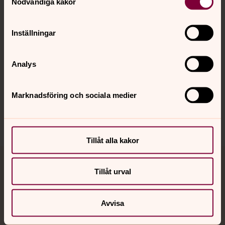
Nödvändiga kakor
Kalender
Inställningar
Hitta snabbt
Analys
Sociala kanaler
Marknadsföring och sociala medier
Tillåt alla kakor
Jourhavande präst
Tillåt urval
Akut samtals- och krisstöd. Prata eller chatta anonymt
med en präst på kvällar och nätter.
Avvisa