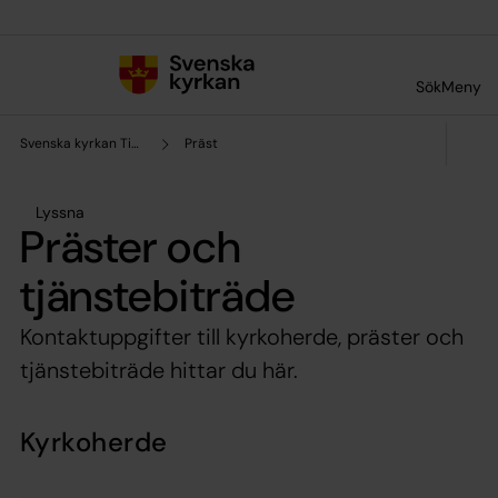
Till innehållet
Till undermeny
Sök
Meny
Svenska kyrkan Tidaholm
Präst
Lyssna
Präster och
tjänstebiträde
Kontaktuppgifter till kyrkoherde, präster och
tjänstebiträde hittar du här.
Kyrkoherde