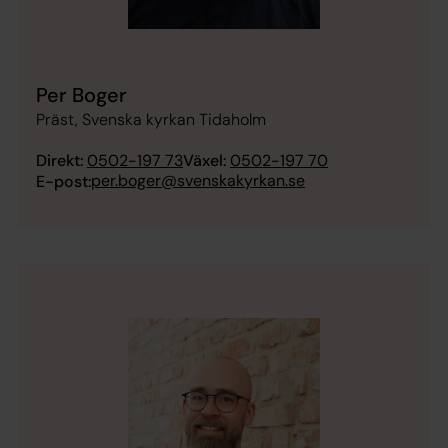
Per Boger
Präst, Svenska kyrkan Tidaholm
Direkt:
0502-197 73
Växel:
0502-197 70
per.boger@svenskakyrkan.se
E-post: