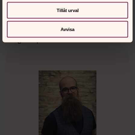
Direkt:
0502-197 72
Växel:
0502-197 70
magnus.hedstrom@svenskakyrkan.se
E-post:
Tillåt urval
Avvisa
Fängelsepräst