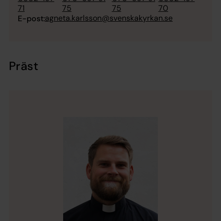
71
75
75
70
agneta.karlsson@svenskakyrkan.se
E-post:
Präst