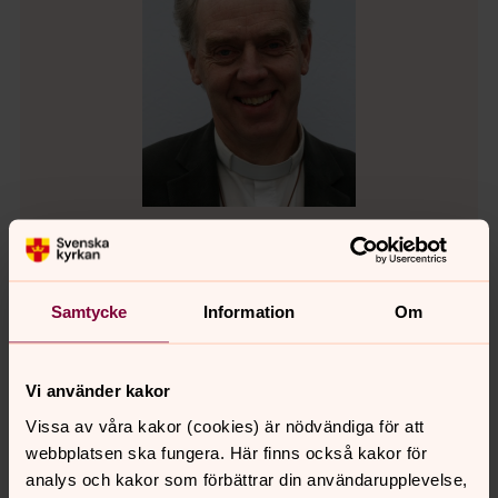
Mats Löwing
Präst, Svenska kyrkan Tidaholm
Samtycke
Information
Om
Direkt:
0502-197 45
Växel:
0502-197 70
mats.lowing@svenskakyrkan.se
E-post:
Vi använder kakor
Vissa av våra kakor (cookies) är nödvändiga för att
webbplatsen ska fungera. Här finns också kakor för
Tjänstebiträde
analys och kakor som förbättrar din användarupplevelse,