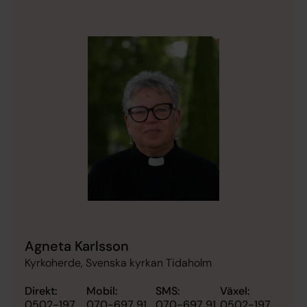
Agneta Karlsson
Kyrkoherde, Svenska kyrkan Tidaholm
Direkt:
Mobil:
SMS:
Växel:
0502-197
070-697 91
070-697 91
0502-197