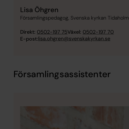
Lisa Öhgren
Församlingspedagog, Svenska kyrkan Tidahol
Direkt:
0502-197 75
Växel:
0502-197 70
lisa.ohgren@svenskakyrkan.se
E-post:
Församlingsassistenter