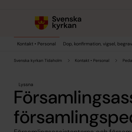
Till innehållet
Till undermeny
Kontakt • Personal
Dop, konfirmation, vigsel, begra
Svenska kyrkan Tidaholm
Kontakt • Personal
Peda
Lyssna
Församlingsas
församlingsp