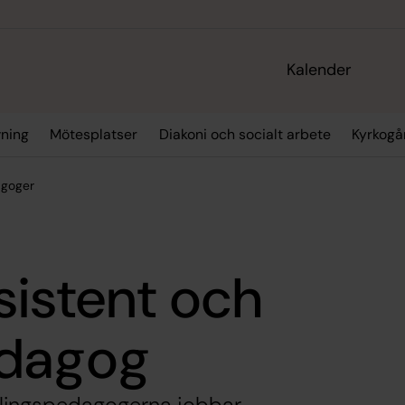
Kalender
vning
Mötesplatser
Diakoni och socialt arbete
Kyrkogå
goger
sistent och
edagog