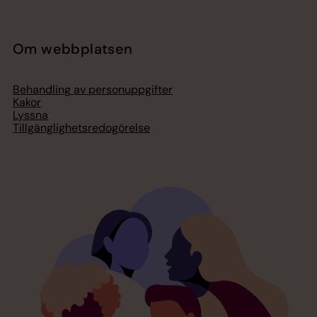
Om webbplatsen
Behandling av personuppgifter
Kakor
Lyssna
Tillgänglighetsredogörelse