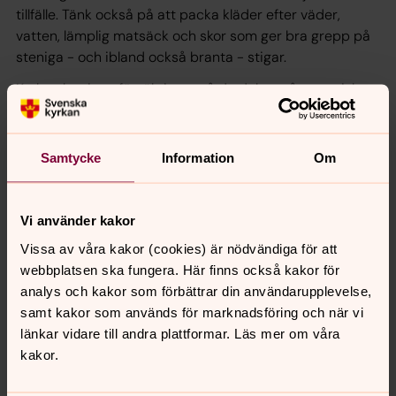
tillfälle. Tänk också på att packa kläder efter väder,
vatten, lämplig matsäck och skor som ger bra grepp på
steniga - och ibland också branta - stigar.
Kyrkan har inga försäkringar så du deltar på egen risk.
Här ser du bilder från några av våra vandringar:
Samtycke
Information
Om
Vi använder kakor
Vissa av våra kakor (cookies) är nödvändiga för att
webbplatsen ska fungera. Här finns också kakor för
analys och kakor som förbättrar din användarupplevelse,
samt kakor som används för marknadsföring och när vi
länkar vidare till andra plattformar. Läs mer om våra
kakor.