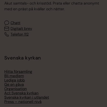
Akut samtals- och krisstöd. Prata eller chatta anonymt
med en präst på kvällar och nätter.
Chatt
Digitalt brev
Telefon 112
Svenska kyrkan
Hitta församling
Bli medlem
Lediga jobb
Ge en gåva
Organisation
Act Svenska kyrkan
Svenska kyrkan i utlandet
Press – nationell nivå