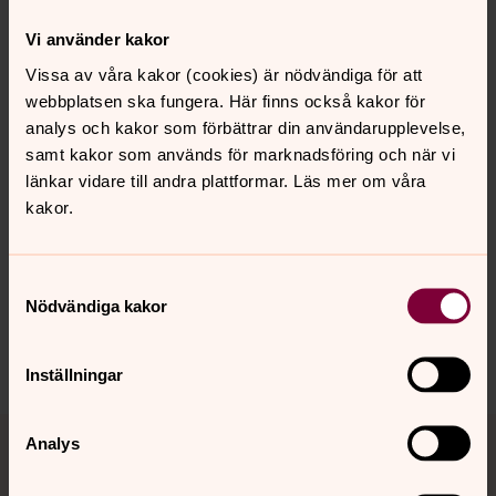
Vi använder kakor
Vissa av våra kakor (cookies) är nödvändiga för att
webbplatsen ska fungera. Här finns också kakor för
analys och kakor som förbättrar din användarupplevelse,
samt kakor som används för marknadsföring och när vi
länkar vidare till andra plattformar. Läs mer om våra
kakor.
Senast ändrad 19 december 2022
Synpunkter eller frågor på sidans
innehåll?
Samtyckesval
Nödvändiga kakor
sydostrajamtland.pastorat@svenskakyrkan.se
Dela
Inställningar
Tillbaka till toppen
Tillbaka till innehållet
Analys