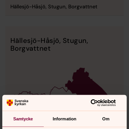
Hällesjö-Håsjö, Stugun, Borgvattnet
Hällesjö-Håsjö, Stugun,
Borgvattnet
Samtycke
Information
Om