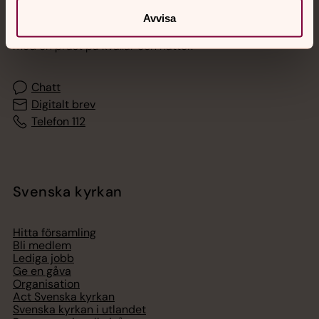
Avvisa
Akut samtals- och krisstöd. Prata eller chatta anonymt
med en präst på kvällar och nätter.
Chatt
Digitalt brev
Telefon 112
Svenska kyrkan
Hitta församling
Bli medlem
Lediga jobb
Ge en gåva
Organisation
Act Svenska kyrkan
Svenska kyrkan i utlandet