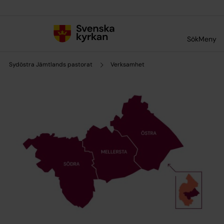
Till innehållet
Till undermeny
Sök
Meny
Sydöstra Jämtlands pastorat
Verksamhet