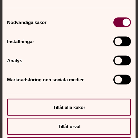
Samtyckesval
Kontakt
Nödvändiga kakor
Kalender
Inställningar
Analys
Hitta snabbt
Marknadsföring och sociala medier
Sociala kanaler
Tillåt alla kakor
Tillåt urval
Jourhavande präst