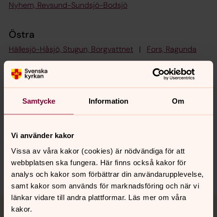
Nyhem, Revsund-Sundsjö-Bodsjö
Östra
Hällesjö-Håsjö, Stugun, Borgvattnet
|
Fors, Ragunda
Senast ändrad 22 januari 2025
Samtycke
Information
Om
Synpunkter eller frågor på sidans
innehåll?
sydostrajamtland.pastorat@svenskakyrkan.se
Vi använder kakor
Dela
Vissa av våra kakor (cookies) är nödvändiga för att
webbplatsen ska fungera. Här finns också kakor för
analys och kakor som förbättrar din användarupplevelse,
samt kakor som används för marknadsföring och när vi
länkar vidare till andra plattformar. Läs mer om våra
Tillbaka till toppen
Tillbaka till innehållet
kakor.