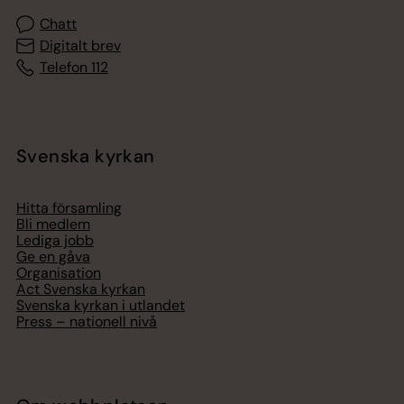
Chatt
Digitalt brev
Telefon 112
Svenska kyrkan
Hitta församling
Bli medlem
Lediga jobb
Ge en gåva
Organisation
Act Svenska kyrkan
Svenska kyrkan i utlandet
Press – nationell nivå