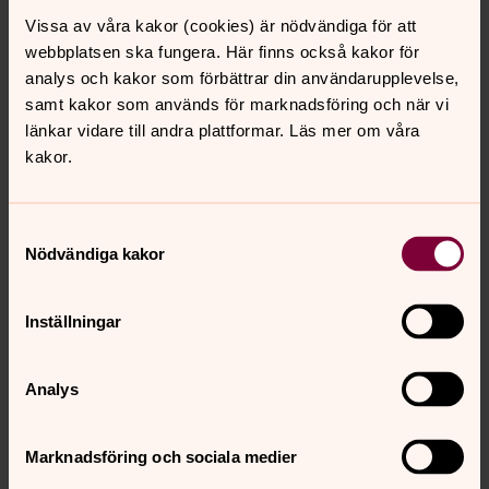
Vissa av våra kakor (cookies) är nödvändiga för att
Så styrs pastoratet
webbplatsen ska fungera. Här finns också kakor för
Svenska kyrkan är en öppen folkkyrka som styrs av
analys och kakor som förbättrar din användarupplevelse,
folkvalda kyrkopolitiker tillsammans med biskopar,
samt kakor som används för marknadsföring och när vi
präster och diakoner.
länkar vidare till andra plattformar. Läs mer om våra
kakor.
Verksamheternas mål
Varje vecka har vi många olika verksamheter. Här kan ni
Samtyckesval
läsa vad vi har för mål för respektive
Nödvändiga kakor
åldersgrupp/kategori av människor som vi möter
Inställningar
Kyrkor/kapell/bönhus
Analys
Visselblåsarkanal
Lagen ger dig rätt att larma om missförhållanden utan
Marknadsföring och sociala medier
att riskera att råka illa ut. Du kan larma i