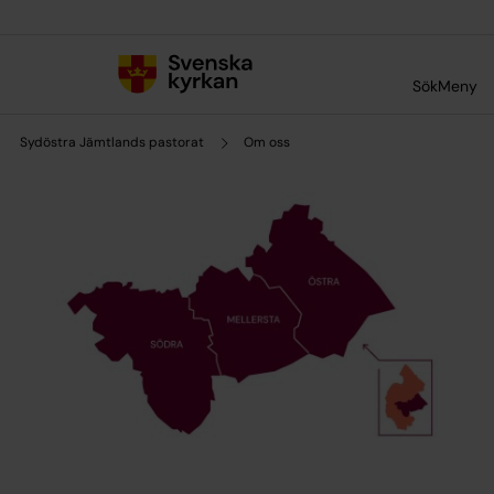
Till innehållet
Till undermeny
Sök
Meny
Sydöstra Jämtlands pastorat
Om oss